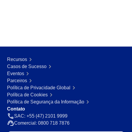
SOX
Consultoria e Implementação
​Automação de Processos
Integração
Personalização da Aplicação
Treinamentos
Validação de Sistemas Computadorizados
Suporte
Recursos
Outsourcing
Casos de Sucesso
Outstaffing
Eventos
Caso de Sucesso
Parceiros
Materiais
Política de Privacidade Global
Demo corporativa
Política de Cookies
Store
Política de Segurança da Informação
Blog
Contato
Ferramentas
SAC: +55 (47) 2101 9999
Notícias
Comercial: 0800 718 7876
Glossary