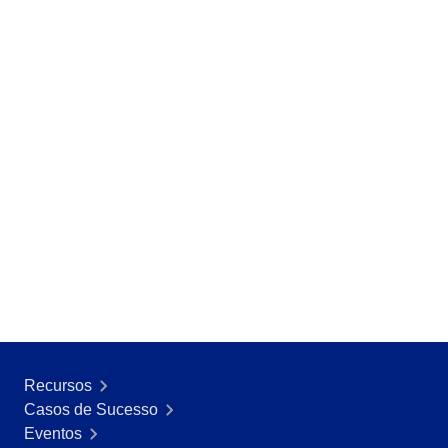
SOX
Consultoria e Implementação
​Automação de Processos
Integração
Personalização da Aplicação
Treinamentos
Validação de Sistemas Computadorizados
Suporte
Outsourcing
Outstaffing
Caso de Sucesso
Materiais
Demo corporativa
Store
Blog
Ferramentas
Recursos
Notícias
Casos de Sucesso
Glossary
Eventos