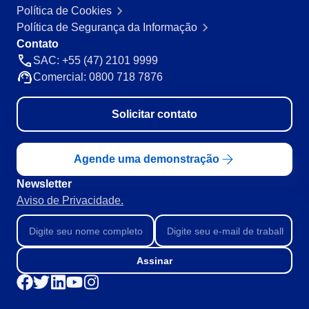
SOX
Política de Cookies
Consultoria e Implementação
Política de Segurança da Informação
​Automação de Processos
Contato
Integração
SAC: +55 (47) 2101 9999
Personalização da Aplicação
Comercial: 0800 718 7876
Treinamentos
Validação de Sistemas Computadorizados
Solicitar contato
Suporte
Outsourcing
Outstaffing
Agende uma demonstração
Caso de Sucesso
Newsletter
Materiais
Aviso de Privacidade.
Demo corporativa
Store
Blog
Ferramentas
Assinar
Notícias
Glossary