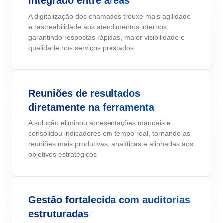
integrado entre áreas
gerenciar seus negócios, categorizados por setores, padrões e
Six Sigma
Performance
soluções.
A digitalização dos chamados trouxe mais agilidade
Gestão do Trabalho – CWM
Archive
Educação
Process
Outsourcing
e rastreabilidade aos atendimentos internos,
Project
garantindo respostas rápidas, maior visibilidade e
Conquiste seus objetivos de negócios com suporte especializado
PMBOK
Risk
Mudanças e Inovação - ICM
Asset
Mineração e Metalurgia
personalizado.
qualidade nos serviços prestados
Survey
Training
BSC
Outstaffing
Saúde, Segurança e Meio Ambiente – EHSM
BRM
Produtos Químicos
Workflow
Tenha sucesso no desenvolvimento e assistência dos seus projet
Reuniões de resultados
AppBuilder
com o melhor custo benefício.
Capture
Serviços e Consultoria
BPMN
APQP-PPAP
diretamente na ferramenta
Archive
A solução eliminou apresentações manuais e
Problem
Chatbot
Varejo, Atacado e Distribuição
consolidou indicadores em tempo real, tornando as
CBOK
Asset
reuniões mais produtivas, analíticas e alinhadas aos
BRM
objetivos estratégicos
Competence
Calibration
COBIT
Capture
Copilot AI
Chatbot
ISO 20000
Gestão fortalecida com auditorias
Competence
Copilot AI
estruturadas
Customer