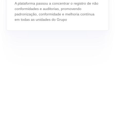
Customer
ISO 10015
A plataforma passou a concentrar o registro de não
Data Lab
conformidades e auditorias, promovendo
Data Lab
Drive
padronização, conformidade e melhoria contínua
FMEA
ISO 22301
em todas as unidades do Grupo
Drive
Gamification
Incident
ISO 31000
Inspection
FMEA
Kanban
Knowledge Base
ISO 26000
Gamification
Maintenance
Meeting
Inspection
ISO 37001
MSA
OKR
PDM
Kanban
ISO 15100
Portfolio
Protocol
Knowledge Base
Request
ISO 19011
Requirement
Maintenance
SPC