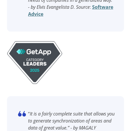
needs of companies in a generalized way.”
RGPD
- by Elvis Evangelista D. Source
:
Software
Pack Heures de Service
Advice
Conseil et Mise en œuvre
Outsourcing
Automatisation des Processus
Support
Validation
Training
Service de Personnalisation
Intégration
Cas a Succes
Matériaux
Démo d'entreprise
Store
Blog
Outils
“
It is a fairly complete suite that allows you
Newsletter
to generate synchronization of areas and
Glossary
data of great value.” - by MAGALY