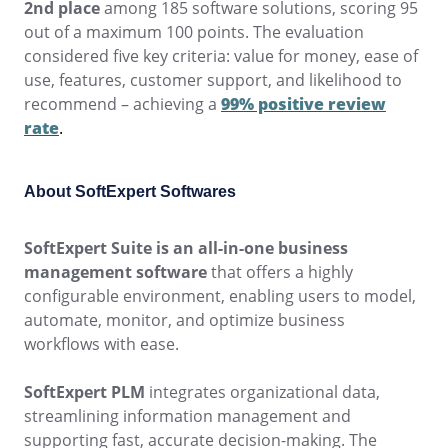
Customer
2nd place
among 185 software solutions, scoring 95
ISO 20000
Data Lab
out of a maximum 100 points. The evaluation
Data Lab
FMEA
considered five key criteria: value for money, ease of
Drive
CBOK
use, features, customer support, and likelihood to
FMEA
Gamification
recommend – achieving a
99% positive review
Incident
rate
.
ISO 55000
Inspection
Drive
Kanban
About SoftExpert Softwares
Knowledge Base
ISO 19011
Gamification
Maintenance
Meeting
SoftExpert Suite
is an all-in-one business
Inspection
ISO 13485
MSA
management software
that offers a highly
OKR
configurable environment, enabling users to model,
PDM
automate, monitor, and optimize business
Kanban
ISO 22301
Portfolio
workflows with ease.
Protocol
Knowledge Base
Request
SoftExpert PLM
integrates organizational data,
COBIT
Requirement
streamlining information management and
Maintenance
SPC
supporting fast, accurate decision-making. The