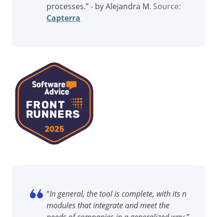
ISO 26000
processes.” - by Alejandra M.
Source:
ITIL
Capterra
ISO 14971
ISO 45001
ISO 20000
CBOK
ISO 55000
ISO 19011
ISO 13485
ISO 22301
COBIT
BPMN
ISO 31000
ISO 37001
ISO 10015
AS9100
FDA 21 CFR Part 11
“
In general, the tool is complete, with its n
FDA 21 CFR Part 820
modules that integrate and meet the
SOX