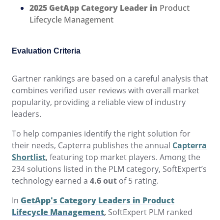
solutions.
2025 GetApp Category Leader in
Product
Six Sigma
Performance
Lifecycle Management
Gestion des services d'entreprise - ESM
Archive
Ingénierie et Construction
Process
Service de Personnalisation
Project
Maximisez les avantages avec une personnalisation experte : de
PMBOK
Risk
Gestion du Travail Collaboratif - CWM
Asset
Produits Chimiques
solutions sur mesure pour améliorer la performance des système
Evaluation Criteria
Survey
SoftExpert.
Training
BSC
Santé, Sécurité et Environnement - EHSM
BRM
Services de Santé
Gartner rankings are based on a careful analysis that
Workflow
Intégration
combines verified user reviews with overall market
AppBuilder
Les services d'intégration intègrent les solutions SoftExpert avec
popularity, providing a reliable view of industry
Chatbot
Services et Conseil
ISO 26000
APQP-PPAP
d'autres applications.
leaders.
Problem
Archive
Copilot AI
Transport et Logistique
To help companies identify the right solution for
ITIL
Asset
their needs, Capterra publishes the annual
Capterra
BRM
Shortlist
, featuring top market players. Among the
Capture
Calibration
ISO 14971
234 solutions listed in the PLM category, SoftExpert’s
Chatbot
technology earned a
4.6 out
of 5 rating.
Competence
Copilot AI
ISO 45001
Capture
In
GetApp's Category Leaders in Product
Competence
Lifecycle Management
,
SoftExpert PLM ranked
Customer