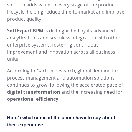
BPMN
Storeroom
solution adds value to every stage of the product
Supplier
lifecycle, helping reduce time-to-market and improve
Meeting
Supply
product quality.
ISO 31000
Time Control
MSA
SoftExpert BPM
is distinguished by its advanced
Aérospatiale et Défense
analytics tools and seamless integration with other
Agroalimentaire
ISO 37001
enterprise systems, fostering continuous
OKR
Aliments et Boissons
improvement and innovation across all business
Automobile
ISO 10015
units.
Biens de Consommation
PDM
Commerce de détail, de gros et distribution
According to Gartner research, global demand for
Éducation
AS9100
process management and automation solutions
Portfolio
Énergie et Services Publics
continues to grow, following the accelerated pace of
Pharmaceutique et Sciences de la Vie
digital transformation
and the increasing need for
Protocol
Secteur Public
operational efficiency
.
Services Financiers
Technologie
Request
Exploitation Minière et Métallurgie
Here’s what some of the users have to say about
Fabrication
their experience:
Requirement
Ingénierie et Construction