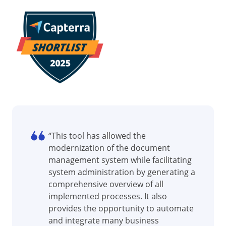
Produits Chimiques
SPC
Services de Santé
Services et Conseil
Transport et Logistique
Storeroom
ISO 9001
ISO 27001
Supplier
IATF 16949
ISO 22000
Supply
ISO 42001
ISO 50001
ISO/IEC 17025
Time Control
“This tool has allowed the
FSSC 22000
modernization of the document
COSO
management system while facilitating
ISO 14001
system administration by generating a
ISO 15189
comprehensive overview of all
Six Sigma
implemented processes. It also
PMBOK
provides the opportunity to automate
BSC
and integrate many business