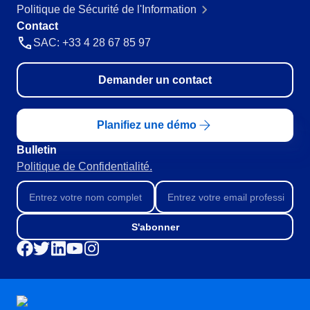
Politique de Sécurité de l'Information
Produits Chimiques
Contact
SPC
Services de Santé
SAC: +33 4 28 67 85 97
Services et Conseil
Transport et Logistique
Storeroom
ISO 9001
Demander un contact
ISO 27001
Supplier
IATF 16949
Planifiez une démo
ISO 22000
Supply
ISO 42001
Bulletin
ISO 50001
Politique de Confidentialité.
ISO/IEC 17025
Time Control
FSSC 22000
COSO
S'abonner
ISO 14001
ISO 15189
Six Sigma
PMBOK
BSC