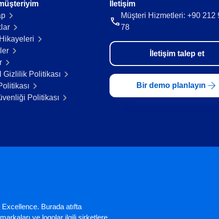
müşteriyim
İletişim
ap
Müşteri Hizmetleri: +90 212
lar
78
Hikayeleri​
ler
İletişim talep et
r
 Gizlilik Politikası
Bir demo planlayın
olitikası
üvenliği Politikası
 Excellence. Burada atıfta
arkaları ve logolar ilgili şirketlere