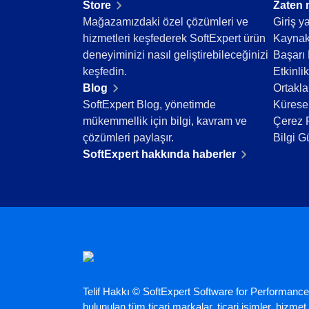
Store
Zaten 
Teknoloji
Mağazamızdaki özel çözümleri ve
Giriş y
Tüketim Malları
hizmetleri keşfederek SoftExpert ürün
Kaynak
Üretim
deneyiminizi nasıl geliştirebileceğinizi
Başarı 
Gıda ve İçecek
keşfedin.
Etkinlik
ISO 9001
Blog
Ortakla
ISO 27001
SoftExpert Blog, yönetimde
Küresel
IATF 16949
mükemmellik için bilgi, kavram ve
Çerez P
ISO 22000
çözümleri paylaşır.
Bilgi G
ISO 42001
SoftExpert hakkında haberler
ISO 50001
ISO/IEC 17025
FSSC 22000
COSO
ISO 14001
ISO 15189
Six Sigma
PMBOK
Telif Hakkı © SoftExpert Software for Performance
BSC
bulunulan tüm ticari markalar, ticari isimler, hizmet m