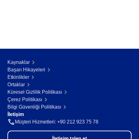
AS9100
ISO 14971
ISO 13485
COBIT
ISO 45001
CBOK
BPMN
ISO 20000
ISO 26000
Kaynaklar
ISO 10015
Başarı Hikayeleri​
ISO 55000
Etkinlikler
ISO 22301
Ortaklar
ISO 19011
Küresel Gizlilik Politikası
ISO 31000
Çerez Politikası
ISO 37001
Bilgi Güvenliği Politikası
ITIL
İletişim
FDA 21 CFR Part 11
Müşteri Hizmetleri: +90 212 923 75 78
SOX
GDPR
İletişim talep et