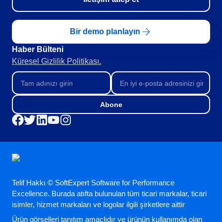
FDA 21 CFR Part 820
Danışmanlık ve Danışmanlık-Uygulama
Training
Bir demo planlayın
Süreç Otomasyonu
Haber Bülteni​
Support
Küresel Gizlilik Politikası.
Özelleştirme Hizmetleri
Entegrasyon
Outsourcing
Doğrulama
Abone
Başarı Örnekleri
Özellikler
Kurumsal demo
Store
Blog
Araçlar
Telif Hakkı © SoftExpert Software for Performance
Newsletter
Excellence. Burada atıfta bulunulan tüm ticari markalar, ticari
isimler, hizmet markaları ve logolar ilgili şirketlere aittir
Ürün görselleri tanıtım amaçlıdır ve ürünün kullanımda olan