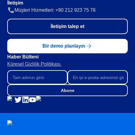
İletişim
Teknoloji
Müşteri Hizmetleri: +90 212 923 75 78
Storeroom
Tüketim Malları
Üretim
İletişim talep et
Gıda ve İçecek
Supplier
ISO 9001
ISO 27001
Supply
Bir demo planlayın
IATF 16949
ISO 22000
Haber Bülteni​
Time Control
ISO 42001
Küresel Gizlilik Politikası.
ISO 50001
ISO/IEC 17025
Gamification
FSSC 22000
Abone
COSO
ISO 14001
ISO 15189
Six Sigma
PMBOK
BSC