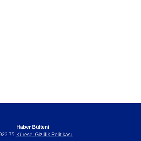
erde topla.
ıkla optimize et.
Haber Bülteni​
 923 75
Küresel Gizlilik Politikası.