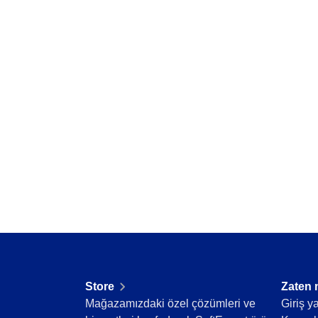
Supplier
Stok durumunu gerçek zamanlı izle ve eksik ve
Supply
Time Control
Supply
Gamification
Malzeme kaydı ve yönetimini optimize ederek 
Eğitim
Enerji ve Kamu Hizmetleri
Gamification
Finansal Hizmetler
Oyunlaştırma ile katılımı ve sürekli gelişimi artı
Havacılık ve Savunma
Hizmetler ve Danışmanlık
Kamu Sektörü ve Dernekler
Kimyasallar
Madencilik ve Metaller
Mühendislik ve İnşaat
Otomotiv
Perakende, Toptan Satış ve Dağıtım
Yaşam Bilimleri ve İlaç
Sağlık Hizmetleri
Store
Zaten 
Tarım İşletmeleri
Mağazamızdaki özel çözümleri ve
Giriş y
Taşımacılık ve Lojistik