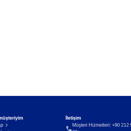
ya fazlalığı önle.
Tedarikçi veri ve belgelerini tek bir y
Time Control
akışı sürdür.
Zaman takibini ve faturalamayı kolayl
r.
müşteriyim
İletişim
ap
Müşteri Hizmetleri: +90 212