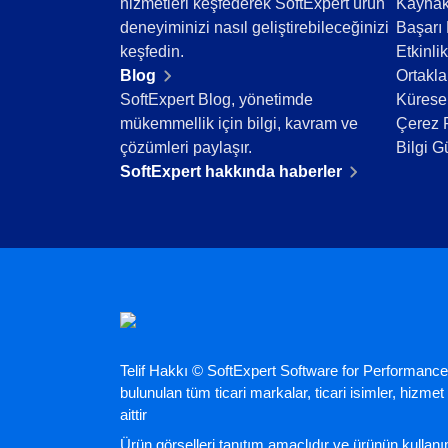
hizmetleri keşfederek SoftExpert ürün
Kaynak
Teknoloji
deneyiminizi nasıl geliştirebileceğinizi
Başarı 
Tüketim Malları
keşfedin.
Etkinlik
Üretim
Blog
Ortakla
Gıda ve İçecek
SoftExpert Blog, yönetimde
Küresel
ISO 9001
mükemmellik için bilgi, kavram ve
Çerez P
ISO 27001
çözümleri paylaşır.
Bilgi G
IATF 16949
SoftExpert hakkında haberler
ISO 22000
ISO 42001
ISO 50001
ISO/IEC 17025
FSSC 22000
COSO
ISO 14001
ISO 15189
Telif Hakkı © SoftExpert Software for Performance
Six Sigma
bulunulan tüm ticari markalar, ticari isimler, hizmet m
PMBOK
aittir
BSC
Ürün görselleri tanıtım amaçlıdır ve ürünün kulla