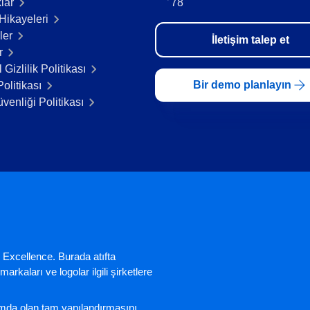
lar
78
Hikayeleri​
ler
İletişim talep et
r
 Gizlilik Politikası
Bir demo planlayın
olitikası
üvenliği Politikası
 Excellence. Burada atıfta
arkaları ve logolar ilgili şirketlere
nımda olan tam yapılandırmasını