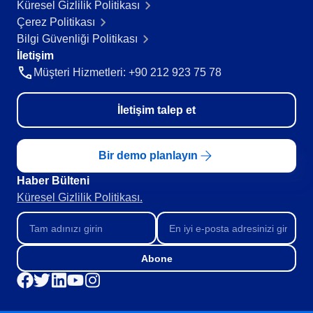
Küresel Gizlilik Politikası
Teknoloji
Çerez Politikası
Storeroom
Tüketim Malları
Bilgi Güvenliği Politikası
Üretim
İletişim
Gıda ve İçecek
Supplier
Müşteri Hizmetleri: +90 212 923 75 78
ISO 9001
ISO 27001
Supply
İletişim talep et
IATF 16949
ISO 22000
Time Control
ISO 42001
Bir demo planlayın
ISO 50001
ISO/IEC 17025
Haber Bülteni​
Gamification
FSSC 22000
Küresel Gizlilik Politikası.
COSO
ISO 14001
ISO 15189
Abone
Six Sigma
PMBOK
BSC