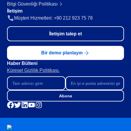
Bilgi Güvenliği Politikası
Teknoloji
İletişim
Storeroom
Tüketim Malları
Müşteri Hizmetleri: +90 212 923 75 78
Üretim
Gıda ve İçecek
Supplier
ISO 9001
İletişim talep et
ISO 27001
Supply
IATF 16949
Bir demo planlayın
ISO 22000
Time Control
ISO 42001
Haber Bülteni​
ISO 50001
Küresel Gizlilik Politikası.
ISO/IEC 17025
Gamification
FSSC 22000
COSO
Abone
ISO 14001
ISO 15189
Six Sigma
PMBOK
BSC