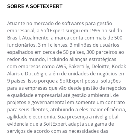
BPMN
SOBRE A SOFTEXPERT
CBOK
COBIT
ISO 20000
Atuante no mercado de softwares para gestão
ISO 10015
empresarial, a SoftExpert surgiu em 1995 no sul do
ISO 22301
Brasil. Atualmente, a marca conta com mais de 500
ISO 31000
funcionários, 3 mil clientes, 3 milhões de usuários
ISO 26000
espalhados em cerca de 50 países, 300 parceiros ao
ISO 37001
redor do mundo, incluindo alianças estratégicas
ISO 15100
com empresas como AWS, Bakertilly, Deloitte, Kodak
ISO 19011
Alaris e DocuSign, além de unidades de negócios em
ISO 45001
9 países. Isso porque a SoftExpert possui soluções
ISO 55000
para as empresas que vão desde gestão de negócios
ISO 13485
e qualidade empresarial até gestão ambiental, de
ITIL
projetos e governamental em somente um contrato
ISO 14971
para seus clientes, atribuindo a eles maior eficiência,
FDA 21 CFR Part 11
agilidade e economia. Sua presença a nível global
FDA 21 CFR Part 820
evidencia que a SoftExpert adapta sua gama de
LGPD
serviços de acordo com as necessidades das