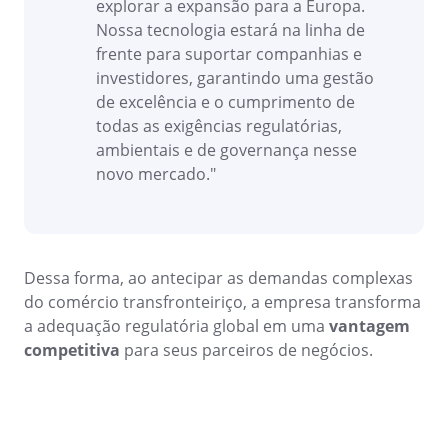
explorar a expansão para a Europa.
Mineração e Metalurgia
Nossa tecnologia estará na linha de
SPC
Produtos Químicos
frente para suportar companhias e
Serviços e Consultoria
investidores, garantindo uma gestão
Varejo, Atacado e Distribuição
Storeroom
de excelência e o cumprimento de
ISO 9001
todas as exigências regulatórias,
ISO 27001
ambientais e de governança nesse
Supplier
IATF 16949
novo mercado."
ISO 22000
Supply
ISO 42001
ISO 50001
ISO/IEC 17025
Time Control
Dessa forma, ao antecipar as demandas complexas
FSSC 22000
do comércio transfronteiriço, a empresa transforma
COSO
a adequação regulatória global em uma
vantagem
ISO 14001
competitiva
para seus parceiros de negócios.
ISO 15189
Six Sigma
PMBOK
BSC