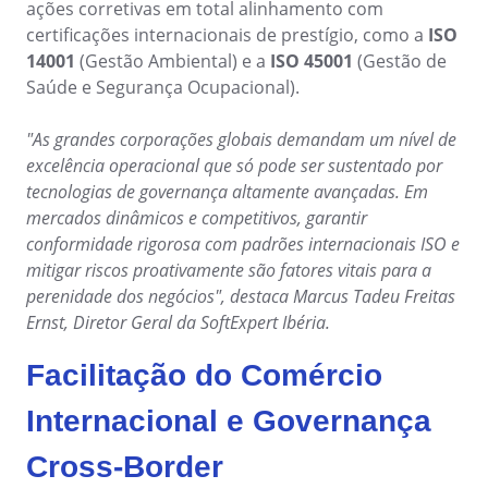
Customer
ações corretivas em total alinhamento com
ISO 10015
Data Lab
certificações internacionais de prestígio, como a
ISO
Data Lab
Drive
14001
(Gestão Ambiental) e a
ISO 45001
(Gestão de
FMEA
ISO 22301
Saúde e Segurança Ocupacional).
Drive
Gamification
Incident
"As grandes corporações globais demandam um nível de
ISO 31000
Inspection
excelência operacional que só pode ser sustentado por
FMEA
Kanban
tecnologias de governança altamente avançadas. Em
Knowledge Base
mercados dinâmicos e competitivos, garantir
ISO 26000
Gamification
Maintenance
conformidade rigorosa com padrões internacionais ISO e
Meeting
mitigar riscos proativamente são fatores vitais para a
Inspection
ISO 37001
MSA
perenidade dos negócios", destaca Marcus Tadeu Freitas
OKR
Ernst, Diretor Geral da SoftExpert Ibéria.
PDM
Kanban
ISO 15100
Facilitação do Comércio
Portfolio
Protocol
Knowledge Base
Internacional e Governança
Request
ISO 19011
Requirement
Cross-Border
Maintenance
SPC