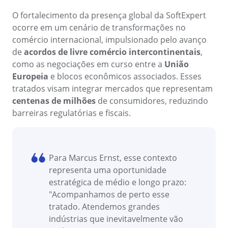
ISO 45001
Storeroom
O fortalecimento da presença global da SoftExpert
Supplier
Meeting
ocorre em um cenário de transformações no
Supply
ISO 55000
comércio internacional, impulsionado pelo avanço
Time Control
MSA
de
acordos de livre comércio intercontinentais
,
Agronegócio
como as negociações em curso entre a
União
Alimentos e Bebidas
ISO 13485
Europeia
e blocos econômicos associados. Esses
OKR
Automotivo
tratados visam integrar mercados que representam
Energia e Utilidade Pública
centenas de milhões
de consumidores, reduzindo
ITIL
Engenharia e Construção
PDM
barreiras regulatórias e fiscais.
Farmacêutica e Ciências da Vida
Manufatura
ISO 14971
Portfolio
Serviços de Saúde
Serviços Financeiros
Para Marcus Ernst, esse contexto
Protocol
Setor Público
representa uma oportunidade
Tecnologia
estratégica de médio e longo prazo:
Transporte e Logística
Request
"Acompanhamos de perto esse
Aeroespacial e Defesa
tratado. Atendemos grandes
Bens de Consumo
indústrias que inevitavelmente vão
Requirement
Educação