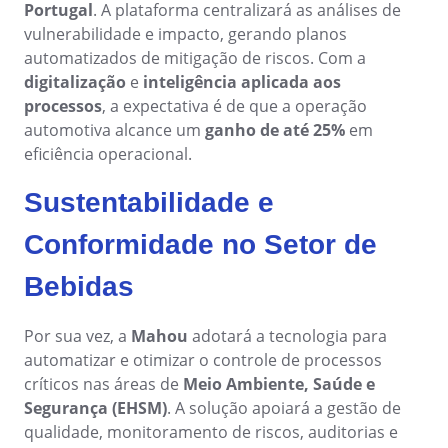
gerenciar seus negócios, categorizados por setores, padrões e
Portugal
. A plataforma centralizará as análises de
Six Sigma
Performance
soluções.
vulnerabilidade e impacto, gerando planos
Gestão do Trabalho – CWM
Archive
Educação
Process
Outsourcing
automatizados de mitigação de riscos. Com a
Project
Conquiste seus objetivos de negócios com suporte especializado
digitalização
e
inteligência aplicada aos
PMBOK
Risk
Mudanças e Inovação - ICM
Asset
Mineração e Metalurgia
personalizado.
processos
, a expectativa é de que a operação
Survey
automotiva alcance um
ganho de até 25%
em
Training
BSC
Outstaffing
Saúde, Segurança e Meio Ambiente – EHSM
BRM
Produtos Químicos
eficiência operacional.
Workflow
Tenha sucesso no desenvolvimento e assistência dos seus projet
AppBuilder
com o melhor custo benefício.
Sustentabilidade e
Capture
Serviços e Consultoria
BPMN
APQP-PPAP
Archive
Conformidade no Setor de
Problem
Chatbot
Varejo, Atacado e Distribuição
CBOK
Bebidas
Asset
BRM
Competence
Calibration
Por sua vez, a
Mahou
adotará a tecnologia para
COBIT
Capture
automatizar e otimizar o controle de processos
Copilot AI
Chatbot
críticos nas áreas de
Meio Ambiente, Saúde e
ISO 20000
Competence
Segurança (EHSM)
. A solução apoiará a gestão de
Copilot AI
qualidade, monitoramento de riscos, auditorias e
Customer