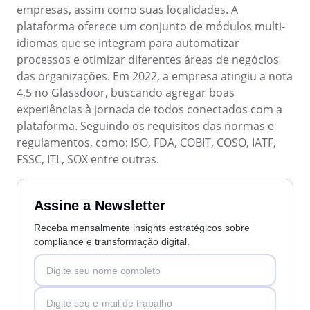
SOX
empresas, assim como suas localidades. A
Consultoria e Implementação
plataforma oferece um conjunto de módulos multi-
​Automação de Processos
idiomas que se integram para automatizar
Integração
processos e otimizar diferentes áreas de negócios
Personalização da Aplicação
das organizações. Em 2022, a empresa atingiu a nota
Treinamentos
4,5 no Glassdoor, buscando agregar boas
Validação de Sistemas Computadorizados
experiências à jornada de todos conectados com a
Suporte
plataforma. Seguindo os requisitos das normas e
Outsourcing
regulamentos, como: ISO, FDA, COBIT, COSO, IATF,
Outstaffing
FSSC, ITL, SOX entre outras.
Caso de Sucesso
Materiais
Assine a Newsletter
Demo corporativa
Store
Receba mensalmente insights estratégicos sobre
Blog
compliance e transformação digital.
Ferramentas
Notícias
Glossary