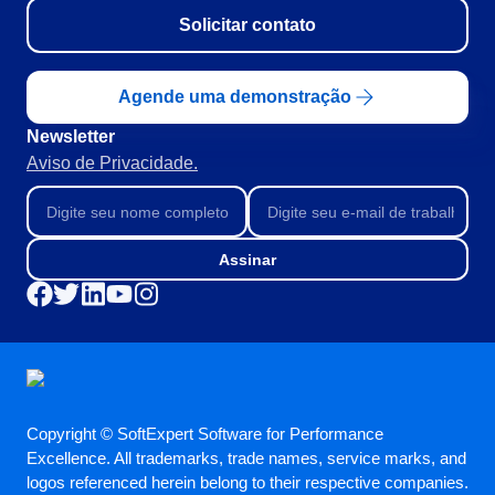
SOX
Solicitar contato
Consultoria e Implementação
​Automação de Processos
Integração
Agende uma demonstração
Personalização da Aplicação
Newsletter
Treinamentos
Aviso de Privacidade.
Validação de Sistemas Computadorizados
Suporte
Outsourcing
Outstaffing
Assinar
Caso de Sucesso
Materiais
Demo corporativa
Store
Blog
Ferramentas
Copyright © SoftExpert Software for Performance
Notícias
Excellence. All trademarks, trade names, service marks, and
Glossary
logos referenced herein belong to their respective companies.