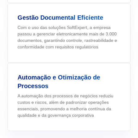
gerenciar seus negócios, categorizados por setores, padrões e
Six Sigma
Performance
soluções.
Gestão do Trabalho – CWM
Archive
Educação
Process
Outsourcing
Gestão Documental Eficiente
Project
Conquiste seus objetivos de negócios com suporte especializado
PMBOK
Com o uso das soluções SoftExpert, a empresa
Risk
Mudanças e Inovação - ICM
Asset
Mineração e Metalurgia
personalizado.
passou a gerenciar eletronicamente mais de 3.000
Survey
documentos, garantindo controle, rastreabilidade e
Training
BSC
Outstaffing
Saúde, Segurança e Meio Ambiente – EHSM
BRM
Produtos Químicos
conformidade com requisitos regulatórios
Workflow
Tenha sucesso no desenvolvimento e assistência dos seus projet
AppBuilder
com o melhor custo benefício.
Capture
Serviços e Consultoria
BPMN
APQP-PPAP
Archive
Automação e Otimização de
Problem
Chatbot
Varejo, Atacado e Distribuição
CBOK
Processos
Asset
BRM
A automação dos processos de negócios reduziu
Competence
Calibration
custos e riscos, além de padronizar operações
COBIT
essenciais, promovendo a melhoria contínua da
Capture
qualidade e da governança corporativa
Copilot AI
Chatbot
ISO 20000
Competence
Copilot AI
Customer