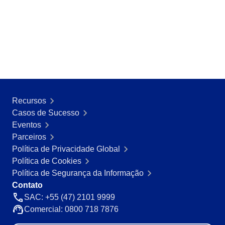
BPMN
CBOK
COBIT
ISO 20000
ISO 10015
ISO 22301
ISO 31000
ISO 26000
ISO 37001
Recursos
ISO 15100
Casos de Sucesso
ISO 19011
Eventos
ISO 45001
Parceiros
ISO 55000
Política de Privacidade Global
ISO 13485
Política de Cookies
ITIL
Política de Segurança da Informação
ISO 14971
Contato
FDA 21 CFR Part 11
SAC: +55 (47) 2101 9999
FDA 21 CFR Part 820
Comercial: 0800 718 7876
LGPD