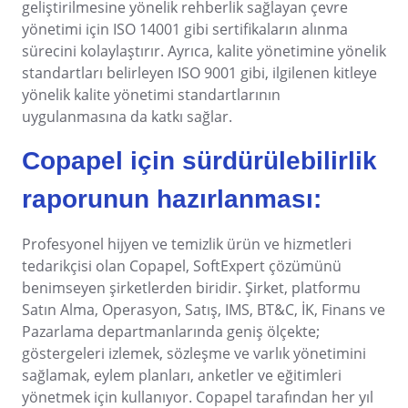
geliştirilmesine yönelik rehberlik sağlayan çevre
Teknoloji
yönetimi için ISO 14001 gibi sertifikaların alınma
Storeroom
Tüketim Malları
sürecini kolaylaştırır. Ayrıca, kalite yönetimine yönelik
Üretim
standartları belirleyen ISO 9001 gibi, ilgilenen kitleye
Gıda ve İçecek
Supplier
yönelik kalite yönetimi standartlarının
ISO 9001
uygulanmasına da katkı sağlar.
ISO 27001
Supply
IATF 16949
Copapel için sürdürülebilirlik
ISO 22000
Time Control
ISO 42001
raporunun hazırlanması:
ISO 50001
ISO/IEC 17025
Gamification
Profesyonel hijyen ve temizlik ürün ve hizmetleri
FSSC 22000
tedarikçisi olan Copapel, SoftExpert çözümünü
COSO
benimseyen şirketlerden biridir. Şirket, platformu
ISO 14001
Satın Alma, Operasyon, Satış, IMS, BT&C, İK, Finans ve
ISO 15189
Pazarlama departmanlarında geniş ölçekte;
Six Sigma
göstergeleri izlemek, sözleşme ve varlık yönetimini
PMBOK
sağlamak, eylem planları, anketler ve eğitimleri
BSC
yönetmek için kullanıyor. Copapel tarafından her yıl