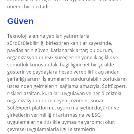
ISO 22301
Supplier
önemli bir noktadır.
Supply
MSA
Time Control
Güven
ISO 19011
Gamification
OKR
Eğitim
Teknoloji alanına yapılan yatırımlarla
Enerji ve Kamu Hizmetleri
ISO 31000
sürdürülebilirliği birleştiren kanıtlar sayesinde,
PDM
Finansal Hizmetler
paydaşların güveni katlanarak artar; bu durum,
Havacılık ve Savunma
organizasyonun ESG süreçlerine yönelik açıklık ve
ISO 37001
Hizmetler ve Danışmanlık
Portfolio
somutluk konusundaki bağlılığını net bir şekilde
Kamu Sektörü ve Dernekler
gösterir ve paydaşlara hesap verebilirlik açısından
Kimyasallar
ITIL
şeffaflığı artırır. İşletmelerin sürdürülebilir zorlukların
Protocol
Madencilik ve Metaller
üstesinden gelmelerini sağlama amacıyla, SoftExpert,
Mühendislik ve İnşaat
riskleri azaltan, kuralları uygulayan ve her ölçekteki
Request
Otomotiv
organizasyonu düzenleyen çözümler sunar.
Perakende, Toptan Satış ve Dağıtım
SoftExpert platformu, uyum maliyetini düşürür ve
Yaşam Bilimleri ve İlaç
Requirement
şirketlerin verimliliğini artırmasına ve ESG
Sağlık Hizmetleri
uygulamalarına titizlikle uymasına yardımcı olur;
Tarım İşletmeleri
çevresel uygulamalarla ilgili sistemlerin
SPC
Taşımacılık ve Lojistik