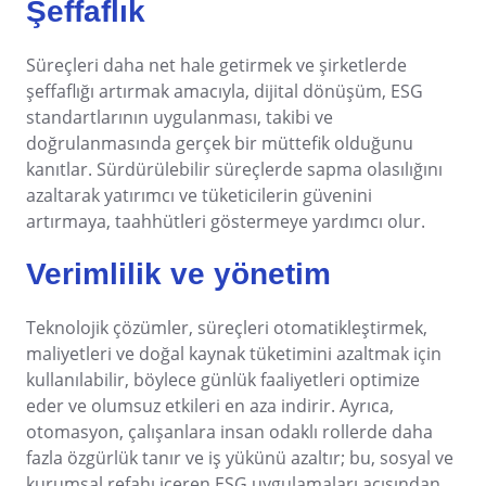
Customer
Şeffaflık
ISO 45001
Data Lab
Data Lab
Drive
Süreçleri daha net hale getirmek ve şirketlerde
FMEA
CBOK
şeffaflığı artırmak amacıyla, dijital dönüşüm, ESG
Drive
Incident
standartlarının uygulanması, takibi ve
Inspection
doğrulanmasında gerçek bir müttefik olduğunu
BPMN
Kanban
FMEA
kanıtlar. Sürdürülebilir süreçlerde sapma olasılığını
Knowledge Base
azaltarak yatırımcı ve tüketicilerin güvenini
Maintenance
artırmaya, taahhütleri göstermeye yardımcı olur.
ISO 20000
Inspection
Meeting
MSA
Verimlilik ve yönetim
Kanban
ISO 26000
OKR
PDM
Teknolojik çözümler, süreçleri otomatikleştirmek,
Portfolio
Knowledge Base
maliyetleri ve doğal kaynak tüketimini azaltmak için
ISO 10015
Protocol
kullanılabilir, böylece günlük faaliyetleri optimize
Request
eder ve olumsuz etkileri en aza indirir. Ayrıca,
Maintenance
Requirement
ISO 55000
otomasyon, çalışanlara insan odaklı rollerde daha
SPC
fazla özgürlük tanır ve iş yükünü azaltır; bu, sosyal ve
Meeting
Storeroom
kurumsal refahı içeren ESG uygulamaları açısından