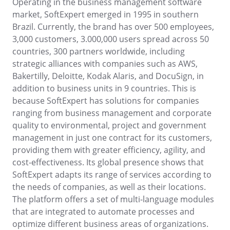
Operating in the business management software
FDA 21 CFR Part 820
market, SoftExpert emerged in 1995 in southern
Danışmanlık ve Danışmanlık-Uygulama
Brazil. Currently, the brand has over 500 employees,
Training
3,000 customers, 3.000,000 users spread across 50
Süreç Otomasyonu
countries, 300 partners worldwide, including
Support
strategic alliances with companies such as AWS,
Özelleştirme Hizmetleri
Bakertilly, Deloitte, Kodak Alaris, and DocuSign, in
Entegrasyon
addition to business units in 9 countries. This is
Outsourcing
because SoftExpert has solutions for companies
Doğrulama
ranging from business management and corporate
Başarı Örnekleri
quality to environmental, project and government
Özellikler
management in just one contract for its customers,
Kurumsal demo
providing them with greater efficiency, agility, and
Store
cost-effectiveness. Its global presence shows that
Blog
SoftExpert adapts its range of services according to
Araçlar
the needs of companies, as well as their locations.
Newsletter
The platform offers a set of multi-language modules
that are integrated to automate processes and
optimize different business areas of organizations.