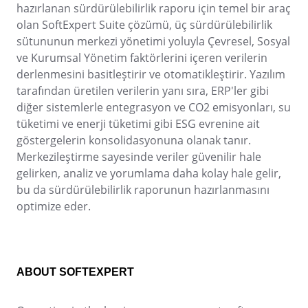
AS9100
hazırlanan sürdürülebilirlik raporu için temel bir araç
ISO 14971
olan SoftExpert Suite çözümü, üç sürdürülebilirlik
ISO 13485
sütununun merkezi yönetimi yoluyla Çevresel, Sosyal
COBIT
ve Kurumsal Yönetim faktörlerini içeren verilerin
ISO 45001
derlenmesini basitleştirir ve otomatikleştirir. Yazılım
CBOK
tarafından üretilen verilerin yanı sıra, ERP'ler gibi
BPMN
diğer sistemlerle entegrasyon ve CO2 emisyonları, su
ISO 20000
tüketimi ve enerji tüketimi gibi ESG evrenine ait
ISO 26000
göstergelerin konsolidasyonuna olanak tanır.
ISO 10015
Merkezileştirme sayesinde veriler güvenilir hale
ISO 55000
gelirken, analiz ve yorumlama daha kolay hale gelir,
ISO 22301
bu da sürdürülebilirlik raporunun hazırlanmasını
ISO 19011
optimize eder.
ISO 31000
ISO 37001
ITIL
FDA 21 CFR Part 11
ABOUT SOFTEXPERT
SOX
GDPR