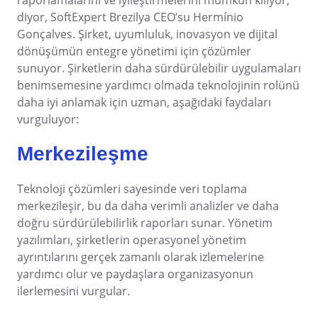
raporlamalarını ve iyileştirmelerini mümkün kılıyor,”
Doğrulama
Six Sigma
Performance
diyor, SoftExpert Brezilya CEO’su Hermínio
Yasal Uyumluluk ve Maliyet Verimliliği Sağlayın: SoftExpert'in
Kurumsal Risk - ERM
Archive
Taşımacılık ve Lojistik
Process
Gonçalves. Şirket, uyumluluk, inovasyon ve dijital
Elektronik Sistemler için Doğrulama Hizmetleri.
Project
dönüşümün entegre yönetimi için çözümler
PMBOK
Risk
sunuyor. Şirketlerin daha sürdürülebilir uygulamaları
Çevre, Sağlık ve Güvenlik - EHSM
Asset
Teknoloji
Survey
benimsemesine yardımcı olmada teknolojinin rolünü
Training
daha iyi anlamak için uzman, aşağıdaki faydaları
BSC
İş Yönetimi - CWM
BRM
Tüketim Malları
Workflow
vurguluyor:
AppBuilder
Chatbot
Üretim
AS9100
Merkezileşme
APQP-PPAP
Problem
Archive
Copilot AI
Gıda ve İçecek
Teknoloji çözümleri sayesinde veri toplama
ISO 14971
Asset
merkezileşir, bu da daha verimli analizler ve daha
BRM
doğru sürdürülebilirlik raporları sunar. Yönetim
Capture
Calibration
ISO 13485
yazılımları, şirketlerin operasyonel yönetim
Chatbot
ayrıntılarını gerçek zamanlı olarak izlemelerine
Competence
Copilot AI
yardımcı olur ve paydaşlara organizasyonun
COBIT
Capture
ilerlemesini vurgular.
Competence
Customer