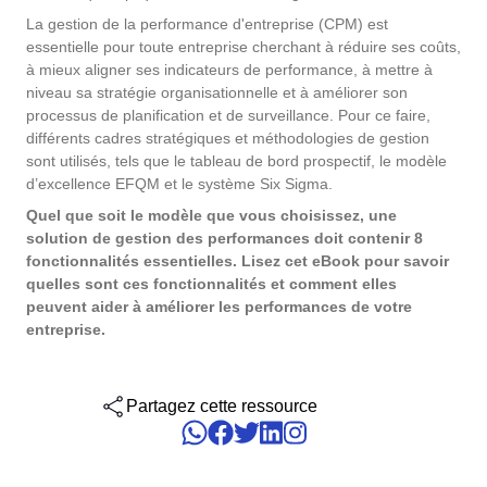
solutions.
Six Sigma
Performance
La gestion de la performance d'entreprise (CPM) est
Gestion des services d'entreprise - ESM
Archive
Ingénierie et Construction
Process
essentielle pour toute entreprise cherchant à réduire ses coûts,
Service de Personnalisation
à mieux aligner ses indicateurs de performance, à mettre à
Project
Maximisez les avantages avec une personnalisation experte : de
PMBOK
niveau sa stratégie organisationnelle et à améliorer son
Risk
Gestion du Travail Collaboratif - CWM
Asset
Produits Chimiques
solutions sur mesure pour améliorer la performance des système
processus de planification et de surveillance. Pour ce faire,
Survey
SoftExpert.
différents cadres stratégiques et méthodologies de gestion
Training
BSC
sont utilisés, tels que le tableau de bord prospectif, le modèle
Santé, Sécurité et Environnement - EHSM
BRM
Services de Santé
Workflow
Intégration
d’excellence EFQM et le système Six Sigma.
AppBuilder
Les services d'intégration intègrent les solutions SoftExpert avec
Quel que soit le modèle que vous choisissez, une
Chatbot
Services et Conseil
ISO 26000
APQP-PPAP
d'autres applications.
solution de gestion des performances doit contenir 8
Problem
fonctionnalités essentielles. Lisez cet eBook pour savoir
Archive
quelles sont ces fonctionnalités et comment elles
Copilot AI
Transport et Logistique
ITIL
Asset
peuvent aider à améliorer les performances de votre
entreprise.
BRM
Capture
Calibration
ISO 14971
Chatbot
Partagez cette ressource
Competence
Copilot AI
ISO 45001
Capture
Competence
Customer