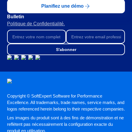
ISO 26000
Planifiez une démo
ITIL
ISO 14971
Bulletin
ISO 45001
Politique de Confidentialité.
ISO 20000
CBOK
ISO 55000
S'abonner
ISO 19011
ISO 13485
ISO 22301
COBIT
BPMN
ISO 31000
ISO 37001
Copyright © SoftExpert Software for Performance
ISO 10015
Excellence. All trademarks, trade names, service marks, and
AS9100
logos referenced herein belong to their respective companies.
FDA 21 CFR Part 11
Les images du produit sont à des fins de démonstration et ne
FDA 21 CFR Part 820
reflètent pas nécessairement la configuration exacte du
SOX
produit en utilisation.