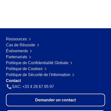
Produits Chimiques
SPC
Services de Santé
Services et Conseil
Transport et Logistique
Storeroom
ISO 9001
ISO 27001
Supplier
Ressources
IATF 16949
Cas de Réussite
ISO 22000
Événements
Supply
ISO 42001
Partenariats
ISO 50001
Politique de Confidentialité Globale
ISO/IEC 17025
Time Control
Politique de Cookies
FSSC 22000
Politique de Sécurité de l'Information
COSO
Contact
ISO 14001
SAC: +33 4 28 67 85 97
ISO 15189
Six Sigma
PMBOK
Demander un contact
BSC