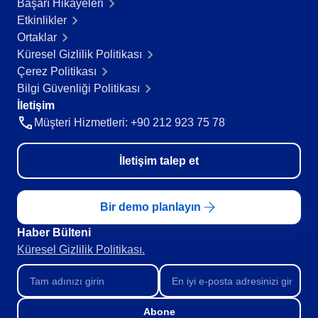
Başarı Hikayeleri​
FDA 21 CFR Part 820
Etkinlikler
Danışmanlık ve Danışmanlık-Uygulama
Ortaklar
Training
Küresel Gizlilik Politikası
Süreç Otomasyonu
Çerez Politikası
Support
Bilgi Güvenliği Politikası
Özelleştirme Hizmetleri
İletişim
Entegrasyon
Müşteri Hizmetleri: +90 212 923 75 78
Outsourcing
Doğrulama
İletişim talep et
Başarı Örnekleri
Özellikler
Kurumsal demo
Bir demo planlayın
Store
Blog
Haber Bülteni​
Araçlar
Küresel Gizlilik Politikası.
Newsletter
Abone