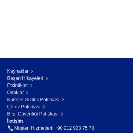
AS9100
ISO 14971
ISO 13485
COBIT
ISO 45001
CBOK
BPMN
ISO 20000
ISO 26000
ISO 10015
Kaynaklar
ISO 55000
Başarı Hikayeleri​
ISO 22301
Etkinlikler
ISO 19011
Ortaklar
ISO 31000
Küresel Gizlilik Politikası
ISO 37001
Çerez Politikası
ITIL
Bilgi Güvenliği Politikası
FDA 21 CFR Part 11
İletişim
SOX
Müşteri Hizmetleri: +90 212 923 75 78
GDPR