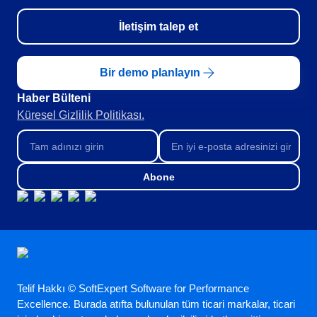
FDA 21 CFR Part 820
Danışmanlık ve Danışmanlık-Uygulama
İletişim talep et
Training
Süreç Otomasyonu
Bir demo planlayın
Support
Özelleştirme Hizmetleri
Haber Bülteni​
Entegrasyon
Küresel Gizlilik Politikası.
Outsourcing
Doğrulama
Başarı Örnekleri
Abone
Özellikler
Kurumsal demo
Store
Blog
Araçlar
Newsletter
Telif Hakkı © SoftExpert Software for Performance
Excellence. Burada atıfta bulunulan tüm ticari markalar, ticari