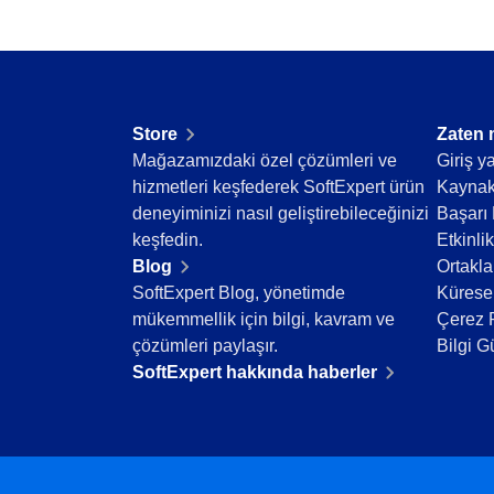
Teknoloji
Tüketim Malları
Üretim
Gıda ve İçecek
ISO 9001
Store
Zaten 
ISO 27001
Mağazamızdaki özel çözümleri ve
Giriş y
IATF 16949
hizmetleri keşfederek SoftExpert ürün
Kaynak
ISO 22000
deneyiminizi nasıl geliştirebileceğinizi
Başarı 
ISO 42001
keşfedin.
Etkinlik
ISO 50001
Blog
Ortakla
ISO/IEC 17025
SoftExpert Blog, yönetimde
Küresel
FSSC 22000
mükemmellik için bilgi, kavram ve
Çerez P
COSO
çözümleri paylaşır.
Bilgi G
ISO 14001
SoftExpert hakkında haberler
ISO 15189
Six Sigma
PMBOK
BSC