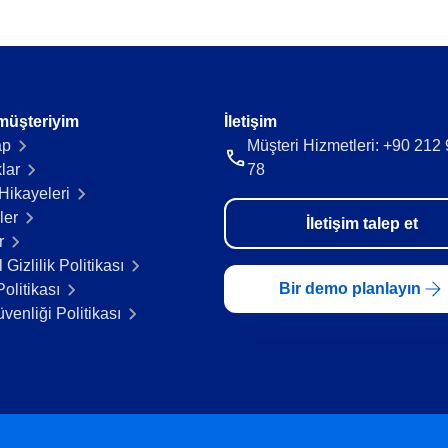
müşteriyim
İletişim
ap
Müşteri Hizmetleri: +90 212
lar
78
Hikayeleri​
ler
İletişim talep et
r
 Gizlilik Politikası
Bir demo planlayın
olitikası
üvenliği Politikası