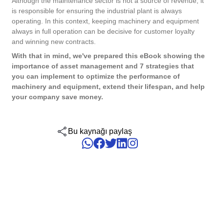
Although the maintenance sector is not a source of revenue, it
Doğrulama
Six Sigma
Performance
is responsible for ensuring the industrial plant is always
Yasal Uyumluluk ve Maliyet Verimliliği Sağlayın: SoftExpert'in
Kurumsal Risk - ERM
Archive
Taşımacılık ve Lojistik
Process
operating. In this context, keeping machinery and equipment
Elektronik Sistemler için Doğrulama Hizmetleri.
always in full operation can be decisive for customer loyalty
Project
PMBOK
and winning new contracts.
Risk
Çevre, Sağlık ve Güvenlik - EHSM
Asset
Teknoloji
Survey
With that in mind, we've prepared this eBook showing the
importance of asset management and 7 strategies that
Training
BSC
İş Yönetimi - CWM
BRM
Tüketim Malları
you can implement to optimize the performance of
Workflow
machinery and equipment, extend their lifespan, and help
AppBuilder
your company save money.
Chatbot
Üretim
AS9100
APQP-PPAP
Problem
Archive
Copilot AI
Gıda ve İçecek
Bu kaynağı paylaş
ISO 14971
Asset
BRM
Capture
Calibration
ISO 13485
Chatbot
Competence
Copilot AI
COBIT
Capture
Competence
Customer