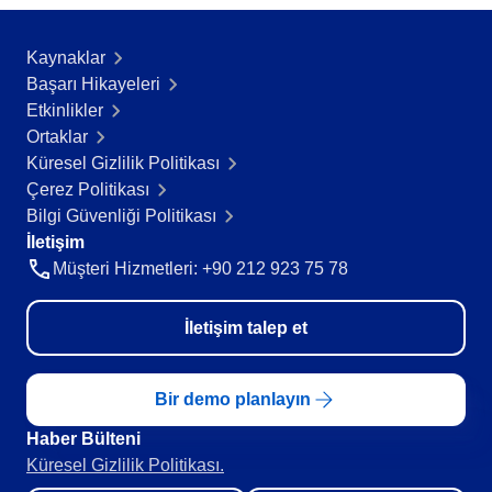
Teknoloji
Storeroom
Tüketim Malları
Kaynaklar
Üretim
Başarı Hikayeleri​
Gıda ve İçecek
Supplier
Etkinlikler
ISO 9001
Ortaklar
ISO 27001
Küresel Gizlilik Politikası
Supply
IATF 16949
Çerez Politikası
ISO 22000
Bilgi Güvenliği Politikası
Time Control
ISO 42001
İletişim
ISO 50001
Müşteri Hizmetleri: +90 212 923 75 78
ISO/IEC 17025
Gamification
FSSC 22000
İletişim talep et
COSO
ISO 14001
ISO 15189
Bir demo planlayın
Six Sigma
Haber Bülteni​
PMBOK
Küresel Gizlilik Politikası.
BSC