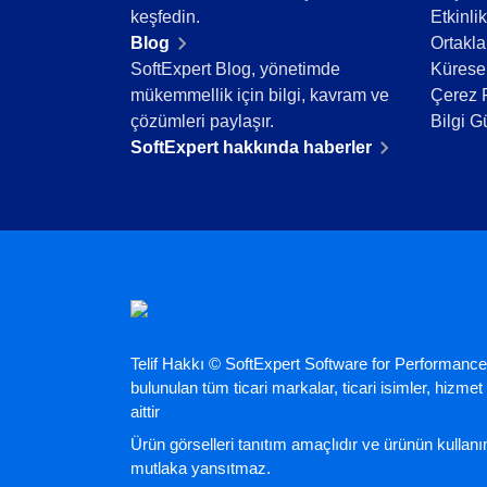
keşfedin.
Etkinlik
Teknoloji
Blog
Ortakla
Tüketim Malları
SoftExpert Blog, yönetimde
Küresel
Üretim
mükemmellik için bilgi, kavram ve
Çerez P
Gıda ve İçecek
çözümleri paylaşır.
Bilgi G
ISO 9001
SoftExpert hakkında haberler
ISO 27001
IATF 16949
ISO 22000
ISO 42001
ISO 50001
ISO/IEC 17025
FSSC 22000
COSO
ISO 14001
Telif Hakkı © SoftExpert Software for Performance
ISO 15189
bulunulan tüm ticari markalar, ticari isimler, hizmet m
Six Sigma
aittir
PMBOK
Ürün görselleri tanıtım amaçlıdır ve ürünün kulla
BSC
mutlaka yansıtmaz.