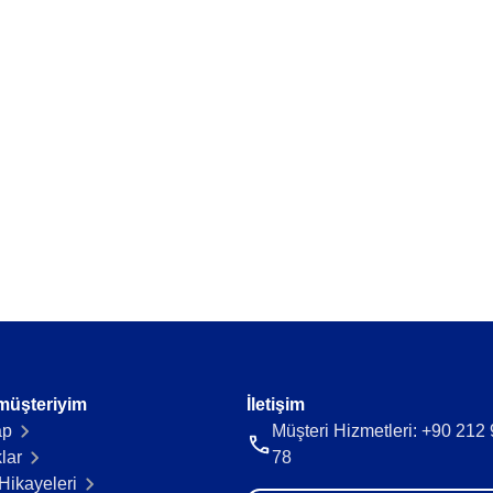
ya fazlalığı önle.
Tedarikçi veri ve belgelerini tek bir y
Time Control
akışı sürdür.
Zaman takibini ve faturalamayı kolayl
r.
müşteriyim
İletişim
ap
Müşteri Hizmetleri: +90 212
lar
78
Hikayeleri​