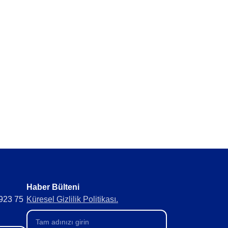
erde topla.
ıkla optimize et.
Haber Bülteni​
 923 75
Küresel Gizlilik Politikası.