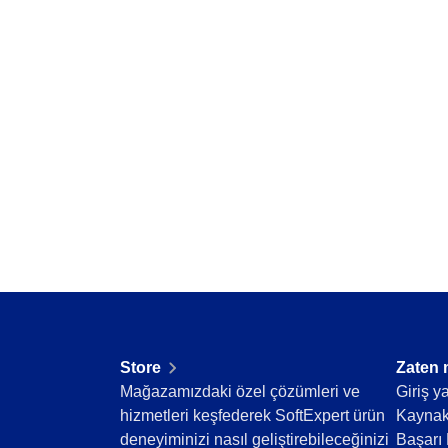
Supplier
Stok durumunu gerçek zamanlı izle ve eksik ve
Supply
Time Control
Supply
Gamification
Malzeme kaydı ve yönetimini optimize ederek 
Eğitim
Enerji ve Kamu Hizmetleri
Gamification
Finansal Hizmetler
Oyunlaştırma ile katılımı ve sürekli gelişimi artı
Havacılık ve Savunma
Hizmetler ve Danışmanlık
Kamu Sektörü ve Dernekler
Kimyasallar
Madencilik ve Metaller
Mühendislik ve İnşaat
Otomotiv
Perakende, Toptan Satış ve Dağıtım
Store
Zaten 
Yaşam Bilimleri ve İlaç
Mağazamızdaki özel çözümleri ve
Giriş y
Sağlık Hizmetleri
hizmetleri keşfederek SoftExpert ürün
Kaynak
Tarım İşletmeleri
deneyiminizi nasıl geliştirebileceğinizi
Başarı 
Taşımacılık ve Lojistik