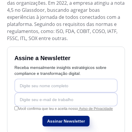
BPMN
das organizações. Em 2022, a empresa atingiu a nota
CBOK
4,5 no Glassdoor, buscando agregar boas
COBIT
experiências à jornada de todos conectados com a
ISO 20000
plataforma. Seguindo os requisitos das normas e
ISO 10015
regulamentos, como: ISO, FDA, COBIT, COSO, IATF,
ISO 22301
FSSC, ITL, SOX entre outras.
ISO 31000
ISO 26000
ISO 37001
Assine a Newsletter
ISO 15100
Receba mensalmente insights estratégicos sobre
ISO 19011
compliance e transformação digital.
ISO 45001
ISO 55000
ISO 13485
ITIL
ISO 14971
Você confirma que leu e aceita nosso
Aviso de Privacidade
FDA 21 CFR Part 11
FDA 21 CFR Part 820
Assinar Newsletter
LGPD