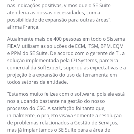
Customer
ISO 10015
nas indicações positivas, vimos que o SE Suite
Data Lab
Data Lab
atenderia as nossas necessidades, com a
Drive
possibilidade de expansão para outras áreas”,
FMEA
ISO 22301
afirma França.
Drive
Gamification
Incident
Atualmente mais de 400 pessoas em todo o Sistema
ISO 31000
Inspection
FMEA
FIEAM utilizam as soluções de ECM, ITSM, BPM, EQM
Kanban
e PPM do SE Suite. De acordo com o gerente de TI, a
Knowledge Base
solução implementada pela C³I Systems, parceira
ISO 26000
Gamification
Maintenance
comercial da SoftExpert, superou as expectativas e a
Meeting
projeção é a expansão do uso da ferramenta em
Inspection
ISO 37001
MSA
todos setores da entidade.
OKR
“Estamos muito felizes com o software, pois ele está
PDM
Kanban
ISO 15100
nos ajudando bastante na gestão do nosso
Portfolio
processo do CSC. A satisfação foi tanta que,
Protocol
Knowledge Base
inicialmente, o projeto visava somente a resolução
Request
ISO 19011
de problemas relacionados a Gestão de Serviços,
Requirement
Maintenance
mas já implantamos o SE Suite para a área de
SPC