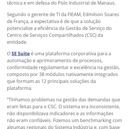
gerenciar seus negócios, categorizados por setores, padrões e
técnica e em defesa do Polo Industrial de Manaus.
Six Sigma
Performance
soluções.
Gestão do Trabalho – CWM
Archive
Educação
Process
Segundo o gerente de TI da FIEAM, Edmilson Soares
Outsourcing
Project
de França, a expectativa é de que a solução
Conquiste seus objetivos de negócios com suporte especializado
PMBOK
Risk
Mudanças e Inovação - ICM
Asset
Mineração e Metalurgia
potencialize a eficiência da Gestão de Serviço do
personalizado.
Survey
Centro de Serviços Compartilhados (CSC) da
Training
entidade.
BSC
Outstaffing
Saúde, Segurança e Meio Ambiente – EHSM
BRM
Produtos Químicos
Workflow
Tenha sucesso no desenvolvimento e assistência dos seus projet
O
SE Suite
é uma plataforma corporativa para a
AppBuilder
com o melhor custo benefício.
Capture
Serviços e Consultoria
BPMN
automação e aprimoramento de processos,
APQP-PPAP
conformidade regulamentar e excelência na gestão,
Archive
composto por 38 módulos nativamente integrados
Problem
Chatbot
Varejo, Atacado e Distribuição
CBOK
que formam as 12 principais soluções da
Asset
plataforma.
BRM
Competence
Calibration
COBIT
“Tínhamos problemas na gestão das demandas que
Capture
eram feitas para o CSC. O sistema era inconsistente,
Copilot AI
Chatbot
não disponibilizava indicadores e as informações
ISO 20000
Competence
não eram confiáveis. Fizemos um benchmarking com
Copilot AI
Customer
algumas regionais do Sistema Indústria e, com base