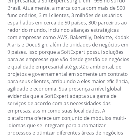
empresarial, a SoftExpert surgiu em 1995 no sul do
Mineração e Metalurgia
Brasil. Atualmente, a marca conta com mais de 500
SPC
Produtos Químicos
funcionários, 3 mil clientes, 3 milhões de usuários
Serviços e Consultoria
espalhados em cerca de 50 países, 300 parceiros ao
Varejo, Atacado e Distribuição
Storeroom
redor do mundo, incluindo alianças estratégicas
ISO 9001
com empresas como AWS, Bakertilly, Deloitte, Kodak
ISO 27001
Alaris e DocuSign, além de unidades de negócios em
Supplier
IATF 16949
9 países. Isso porque a SoftExpert possui soluções
ISO 22000
para as empresas que vão desde gestão de negócios
Supply
ISO 42001
e qualidade empresarial até gestão ambiental, de
ISO 50001
projetos e governamental em somente um contrato
ISO/IEC 17025
Time Control
para seus clientes, atribuindo a eles maior eficiência,
FSSC 22000
agilidade e economia. Sua presença a nível global
COSO
evidencia que a SoftExpert adapta sua gama de
ISO 14001
serviços de acordo com as necessidades das
ISO 15189
empresas, assim como suas localidades. A
Six Sigma
plataforma oferece um conjunto de módulos multi-
PMBOK
idiomas que se integram para automatizar
BSC
processos e otimizar diferentes áreas de negócios