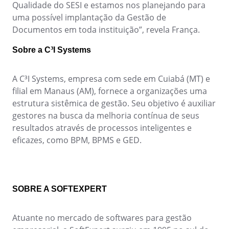
ISO 45001
Qualidade do SESI e estamos nos planejando para
Storeroom
uma possível implantação da Gestão de
Supplier
Meeting
Documentos em toda instituição”, revela França.
Supply
ISO 55000
Time Control
MSA
Sobre a C³I Systems
Agronegócio
Alimentos e Bebidas
ISO 13485
OKR
A C³I Systems, empresa com sede em Cuiabá (MT) e
Automotivo
filial em Manaus (AM), fornece a organizações uma
Energia e Utilidade Pública
ITIL
estrutura sistêmica de gestão. Seu objetivo é auxiliar
Engenharia e Construção
PDM
gestores na busca da melhoria contínua de seus
Farmacêutica e Ciências da Vida
resultados através de processos inteligentes e
Manufatura
ISO 14971
Portfolio
eficazes, como BPM, BPMS e GED.
Serviços de Saúde
Serviços Financeiros
Protocol
Setor Público
Tecnologia
SOBRE A SOFTEXPERT
Transporte e Logística
Request
Aeroespacial e Defesa
Bens de Consumo
Atuante no mercado de softwares para gestão
Requirement
Educação