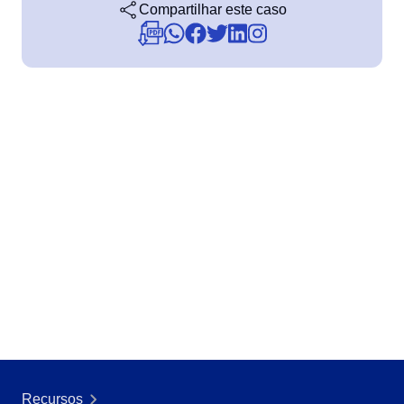
BPMN
Compartilhar este caso
CBOK
COBIT
ISO 20000
ISO 10015
ISO 22301
ISO 31000
ISO 26000
ISO 37001
ISO 15100
ISO 19011
ISO 45001
ISO 55000
ISO 13485
ITIL
ISO 14971
FDA 21 CFR Part 11
FDA 21 CFR Part 820
LGPD
Recursos