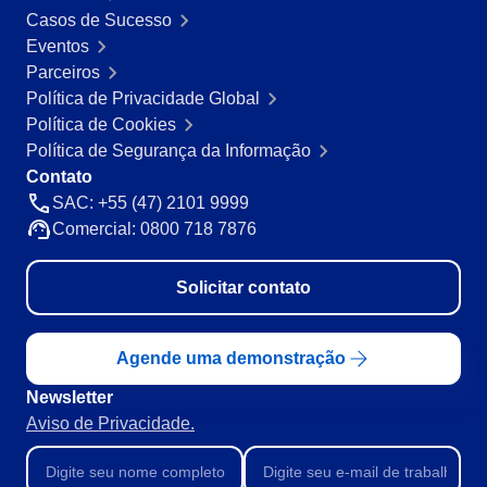
SOX
Casos de Sucesso
Consultoria e Implementação
Eventos
​Automação de Processos
Parceiros
Integração
Política de Privacidade Global
Personalização da Aplicação
Política de Cookies
Treinamentos
Política de Segurança da Informação
Validação de Sistemas Computadorizados
Contato
Suporte
SAC: +55 (47) 2101 9999
Outsourcing
Comercial: 0800 718 7876
Outstaffing
Caso de Sucesso
Solicitar contato
Materiais
Demo corporativa
Store
Agende uma demonstração
Blog
Newsletter
Ferramentas
Aviso de Privacidade.
Notícias
Glossary