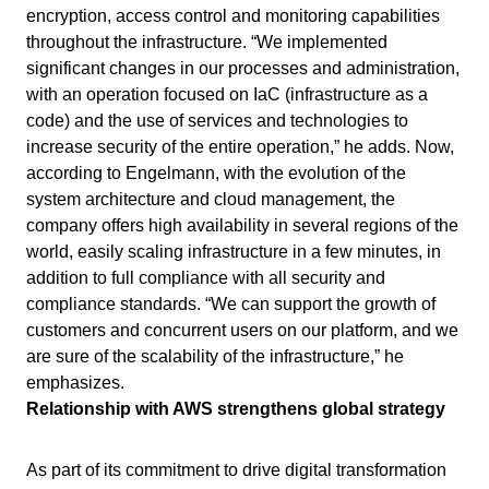
Customer
ISO 19011
encryption, access control and monitoring capabilities
Data Lab
throughout the infrastructure. “We implemented
Data Lab
FMEA
significant changes in our processes and administration,
Drive
AS9100
with an operation focused on IaC (infrastructure as a
FMEA
Gamification
code) and the use of services and technologies to
Incident
increase security of the entire operation,” he adds. Now,
ISO 22301
Inspection
Drive
according to Engelmann, with the evolution of the
Kanban
system architecture and cloud management, the
Knowledge Base
ISO 26000
company offers high availability in several regions of the
Gamification
Maintenance
world, easily scaling infrastructure in a few minutes, in
Meeting
addition to full compliance with all security and
Inspection
ITIL
MSA
compliance standards. “We can support the growth of
OKR
customers and concurrent users on our platform, and we
PDM
Kanban
are sure of the scalability of the infrastructure,” he
COBIT
Portfolio
emphasizes.
Protocol
Relationship with AWS strengthens global strategy
Knowledge Base
Request
ISO 10015
Requirement
As part of its commitment to drive digital transformation
Maintenance
SPC