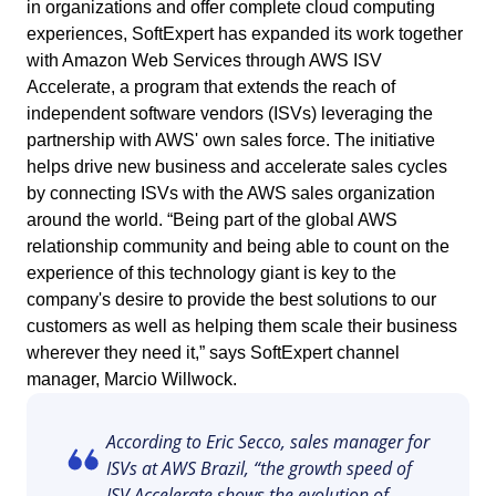
in organizations and offer complete cloud computing
ISO 37001
Storeroom
experiences, SoftExpert has expanded its work together
Supplier
Meeting
with Amazon Web Services through AWS ISV
Supply
ISO 13485
Accelerate, a program that extends the reach of
Time Control
MSA
independent software vendors (ISVs) leveraging the
Aerospaziale e Difesa
partnership with AWS' own sales force. The initiative
Agroindustria
ISO 45001
helps drive new business and accelerate sales cycles
OKR
Alimenti e Bevande
by connecting ISVs with the AWS sales organization
Automobilistico
ISO 20000
around the world. “Being part of the global AWS
Beni di Consumo
PDM
relationship community and being able to count on the
Educazione
experience of this technology giant is key to the
Energia e Utilità Pubblica
ISO 31000
Portfolio
company's desire to provide the best solutions to our
Estrazione di Minerali e Metallurgia
customers as well as helping them scale their business
Farmaceutica e Scienze della Vita
Protocol
wherever they need it,” says SoftExpert channel
Servizi Finanziari
manager, Marcio Willwock.
Settore Pubblico
Tecnologia
Request
Ingegneria e Costruzione
According to Eric Secco, sales manager for
Produzione
ISVs at AWS Brazil, “the growth speed of
Requirement
Prodotti Chimici
ISV Accelerate shows the evolution of