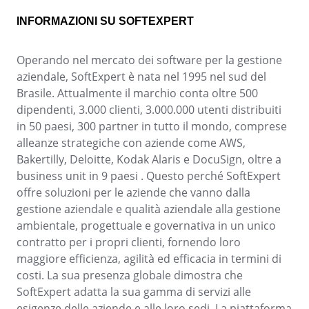
ISO 55000
CBOK
INFORMAZIONI SU SOFTEXPERT
BPMN
ISO 14971
Operando nel mercato dei software per la gestione
ISO 19011
aziendale, SoftExpert è nata nel 1995 nel sud del
AS9100
Brasile. Attualmente il marchio conta oltre 500
ISO 22301
dipendenti, 3.000 clienti, 3.000.000 utenti distribuiti
ISO 26000
in 50 paesi, 300 partner in tutto il mondo, comprese
ITIL
alleanze strategiche con aziende come AWS,
COBIT
Bakertilly, Deloitte, Kodak Alaris e DocuSign, oltre a
ISO 10015
business unit in 9 paesi . Questo perché SoftExpert
ISO 37001
offre soluzioni per le aziende che vanno dalla
ISO 13485
gestione aziendale e qualità aziendale alla gestione
ISO 45001
ambientale, progettuale e governativa in un unico
ISO 20000
contratto per i propri clienti, fornendo loro
ISO 31000
maggiore efficienza, agilità ed efficacia in termini di
FDA 21 CFR Part 11
costi. La sua presenza globale dimostra che
FDA 21 CFR Part 820
SoftExpert adatta la sua gamma di servizi alle
GDPR
esigenze delle aziende e alle loro sedi. La piattaforma