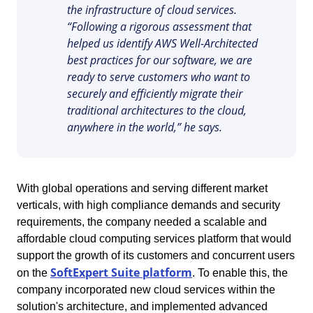
the infrastructure of cloud services.
Six Sigma
Performance
Convalida
“Following a rigorous assessment that
Gestione del Lavoro – CWM
Archive
Prodotti Chimici
Process
Raggiungi la Conformità Normativa e l'Efficienza dei Costi: I Serviz
helped us identify AWS Well-Architected
Project
Validazione di SoftExpert per Sistemi Elettronici.
PMBOK
best practices for our software, we are
Risk
Salute, Sicurezza e Ambiente - EHSM
Asset
Servizi e Consulenza
ready to serve customers who want to
Survey
securely and efficiently migrate their
Training
BSC
Sviluppo umano - HDM
BRM
Servizi Sanitari
traditional architectures to the cloud,
Workflow
anywhere in the world,” he says.
AppBuilder
Chatbot
Trasporto e Logistica
ISO 55000
APQP-PPAP
Archive
Problem
Copilot AI
Commercio al dettaglio, all’ingrosso e distribuzione
With global operations and serving different market
CBOK
Asset
verticals, with high compliance demands and security
BRM
requirements, the company needed a scalable and
Capture
Calibration
BPMN
affordable cloud computing services platform that would
Chatbot
support the growth of its customers and concurrent users
Competence
Copilot AI
SoftExpert Suite platform
on the
. To enable this, the
ISO 14971
Capture
company incorporated new cloud services within the
Competence
Customer
solution's architecture, and implemented advanced