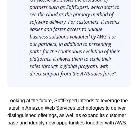
Servizi e Consulenza
partners such as SoftExpert, which start to
SPC
Servizi Sanitari
see the cloud as the primary method of
Trasporto e Logistica
software delivery. For customers, it means
Commercio al dettaglio, all’ingrosso e distribuzione
easier and faster access to unique
Storeroom
ISO 9001
business solutions validated by AWS. For
ISO 27001
our partners, in addition to presenting
Supplier
IATF 16949
paths for the continuous evolution of their
ISO 22000
platforms, it allows them to scale their
Supply
ISO 42001
sales through a global program, with
ISO 50001
direct support from the AWS sales force”.
ISO/IEC 17025
Time Control
FSSC 22000
COSO
Looking at the future, SoftExpert intends to leverage the
ISO 14001
latest in Amazon Web Services technologies to deliver
ISO 15189
distinguished offerings, as well as expand its customer
Six Sigma
base and identify new opportunities together with AWS.
PMBOK
BSC