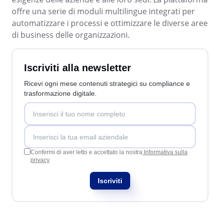
SOX
offre una serie di moduli multilingue integrati per
Consulenza e Impianto
automatizzare i processi e ottimizzare le diverse aree
Training
di business delle organizzazioni.
Outsourcing
Integrazione
Automazione dei Processi
Iscriviti alla newsletter
Supporto
Ricevi ogni mese contenuti strategici su compliance e
Servizi di Personalizzazione
trasformazione digitale.
Convalida
Casi di Successo
Materiali
Dimostrazione aziendale
Store
Confermi di aver letto e accettato la nostra
Informativa sulla
Blog
privacy
Strumenti
Iscriviti
Newsletter