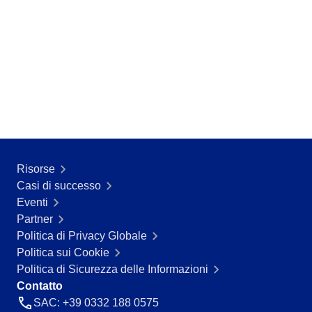
ISO 55000
CBOK
BPMN
ISO 14971
ISO 19011
AS9100
ISO 22301
ISO 26000
ITIL
COBIT
ISO 10015
Risorse
ISO 37001
Casi di successo
ISO 13485
Eventi
ISO 45001
Partner
ISO 20000
Politica di Privacy Globale
ISO 31000
Politica sui Cookie
FDA 21 CFR Part 11
Politica di Sicurezza delle Informazioni
FDA 21 CFR Part 820
Contatto
GDPR
SAC: +39 0332 188 0575