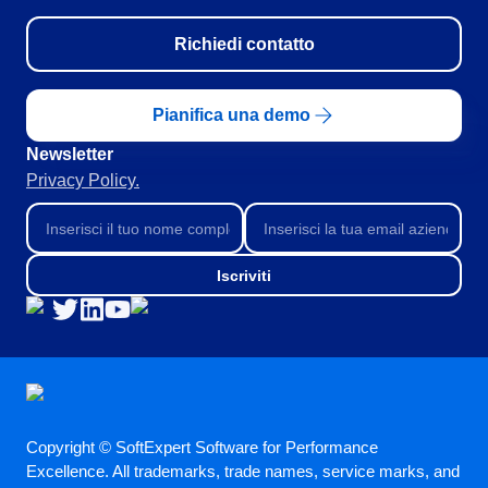
SOX
Consulenza e Impianto
Richiedi contatto
Training
Outsourcing
Pianifica una demo
Integrazione
Automazione dei Processi
Newsletter
Supporto
Privacy Policy.
Servizi di Personalizzazione
Convalida
Casi di Successo
Materiali
Iscriviti
Dimostrazione aziendale
Store
Blog
Strumenti
Newsletter
Copyright © SoftExpert Software for Performance
Excellence. All trademarks, trade names, service marks, and