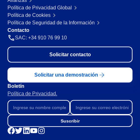
Alianzas
Minería y Metales
Política de Privacidad Global
SPC
Productos Químicos
Política de Cookies
Servicios y Consultoría
Política de Seguridad de la Información
Venta minorista, mayorista y distribución
Storeroom
Contacto
FDA 21 CFR Part 11
SAC: +34 910 76 99 10
SOX
Supplier
RGPD
Solicitar contacto
FDA 21 CFR Part 820
Supply
ISO 9001
ISO 27001
Solicitar una demostración
IATF 16949
Time Control
Boletín
ISO 22000
Política de Privacidad.
ISO 42001
ISO 50001
ISO/IEC 17025
FSSC 22000
Suscribir
COSO
ISO 14001