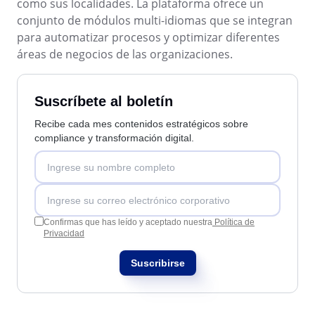
Customer
como sus localidades. La plataforma ofrece un
ISO 55000
Data Lab
conjunto de módulos multi-idiomas que se integran
Data Lab
Drive
para automatizar procesos y optimizar diferentes
FMEA
áreas de negocios de las organizaciones.
ISO 22301
Drive
Gamification
Incident
ISO 26000
Suscríbete al boletín
Inspection
FMEA
Kanban
Recibe cada mes contenidos estratégicos sobre
Knowledge Base
compliance y transformación digital.
ITIL
Gamification
Maintenance
Meeting
Inspection
ISO 10015
MSA
OKR
PDM
Confirmas que has leído y aceptado nuestra
Política de
Kanban
ISO 45001
Privacidad
Portfolio
Protocol
Suscribirse
Knowledge Base
Request
BPMN
Requirement
Maintenance
SPC