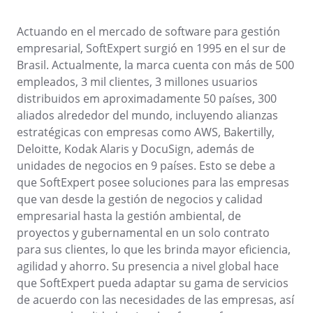
gestionar su empresa, clasificados por sectores, normas y
Six Sigma
Performance
soluciones.
Outsourcing
Gestión de Servicios Empresariales - ESM
Archive
Educación
Process
Actuando en el mercado de software para gestión
Conquiste sus objetivos de negocio con soporte especializado y
Project
empresarial, SoftExpert surgió en 1995 en el sur de
personalizado.
PMBOK
Risk
Brasil. Actualmente, la marca cuenta con más de 500
Gestión del Trabajo – CWM
Asset
Minería y Metales
Survey
empleados, 3 mil clientes, 3 millones usuarios
Validación de Sistemas Informáticos
Training
distribuidos em aproximadamente 50 países, 300
BSC
Alcanzar la Conformidad Regulatoria y la Eficiencia en Costos:
Salud, Seguridad y Medio Ambiente - EHSM
BRM
Productos Químicos
Workflow
aliados alrededor del mundo, incluyendo alianzas
Servicios de Validación de SoftExpert para Sistemas Electrónicos
AppBuilder
estratégicas con empresas como AWS, Bakertilly,
Chatbot
Servicios y Consultoría
ISO 20000
APQP-PPAP
Deloitte, Kodak Alaris y DocuSign, además de
Problem
unidades de negocios en 9 países. Esto se debe a
Archive
que SoftExpert posee soluciones para las empresas
Copilot AI
Venta minorista, mayorista y distribución
AS9100
Asset
que van desde la gestión de negocios y calidad
BRM
empresarial hasta la gestión ambiental, de
Capture
Calibration
proyectos y gubernamental en un solo contrato
ISO 19011
Chatbot
para sus clientes, lo que les brinda mayor eficiencia,
Competence
Copilot AI
agilidad y ahorro. Su presencia a nivel global hace
ISO 13485
Capture
que SoftExpert pueda adaptar su gama de servicios
Competence
de acuerdo con las necesidades de las empresas, así
Customer