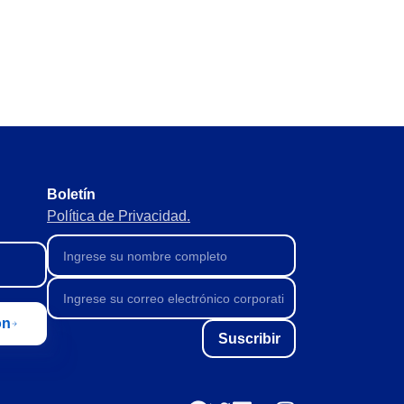
 de forma ágil y transparente.
reventivos, correctivos y
Boletín
atos fiables y análisis
Política de Privacidad.
atos del producto.
ón
Suscribir
 con visibilidad total.