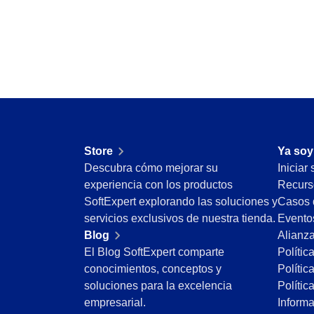
Customer
Inspection
Data Lab
Mejora la calidad con inspecciones optimizad
Drive
y productos finales.
FMEA
Gamification
Knowledge Base
Incident
Accede a artículos revisados y seguros con 
Inspection
para soluciones rápidas.
Kanban
Knowledge Base
Meeting
Store
Ya soy
Maintenance
Estructura y gestiona reuniones con agenda, a
Descubra cómo mejorar su
Iniciar
Meeting
seguimiento riguroso.
experiencia con los productos
Recurs
MSA
SoftExpert explorando las soluciones y
Casos 
OKR
OKR
servicios exclusivos de nuestra tienda.
Evento
PDM
Gestiona OKRs con colaboración remota, trans
Blog
Alianz
Portfolio
El Blog SoftExpert comparte
Polític
Protocol
conocimientos, conceptos y
Polític
Request
Portfolio
soluciones para la excelencia
Polític
Requirement
Prioriza proyectos, optimiza recursos y dirige 
empresarial.
Inform
SPC