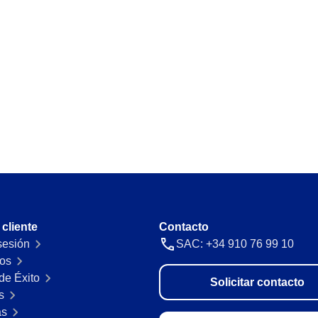
Requirement
automáticas y gestiona
Identifica y gestiona los requisitos l
nada ni nadie.
Storeroom
 con precisión y
Supervisa tu inventario en tiempo rea
Supply
s en un único panel.
Optimiza el registro y gestión de sum
acturación con
 cliente
Contacto
 sesión
SAC: +34 910 76 99 10
os
de Éxito
Solicitar contacto
s
as