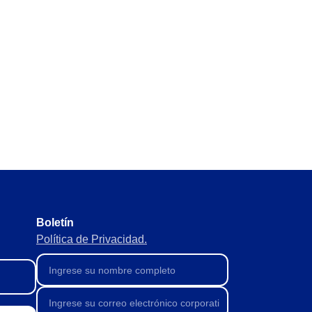
egales y normativos sin omitir
l para evitar faltas o excesos.
inistros para mantener el flujo.
Boletín
Política de Privacidad.