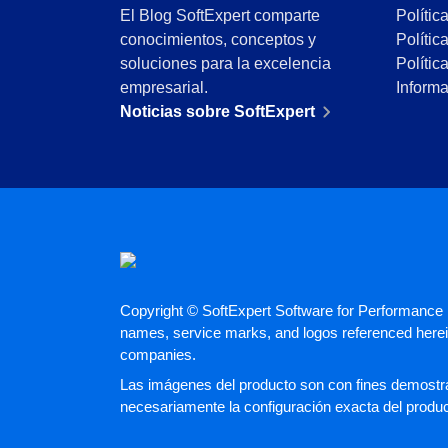
El Blog SoftExpert comparte
Polític
Minería y Metales
conocimientos, conceptos y
Polític
Productos Químicos
soluciones para la excelencia
Polític
Servicios y Consultoría
empresarial.
Inform
Venta minorista, mayorista y distribución
Noticias sobre SoftExpert
FDA 21 CFR Part 11
SOX
RGPD
FDA 21 CFR Part 820
ISO 9001
ISO 27001
IATF 16949
ISO 22000
ISO 42001
Copyright © SoftExpert Software for Performance E
ISO 50001
names, service marks, and logos referenced herein
ISO/IEC 17025
companies.
FSSC 22000
Las imágenes del producto son con fines demostrat
COSO
necesariamente la configuración exacta del produ
ISO 14001