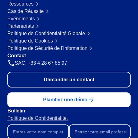
Ressources
Produits Chimiques
Cas de Réussite
SPC
Services de Santé
Événements
Services et Conseil
Partenariats
Transport et Logistique
Storeroom
Politique de Confidentialité Globale
ISO 9001
Politique de Cookies
ISO 27001
Supplier
Politique de Sécurité de l'Information
IATF 16949
Contact
ISO 22000
SAC: +33 4 28 67 85 97
Supply
ISO 42001
ISO 50001
Demander un contact
ISO/IEC 17025
Time Control
FSSC 22000
COSO
Planifiez une démo
ISO 14001
ISO 15189
Bulletin
Six Sigma
Politique de Confidentialité.
PMBOK
BSC