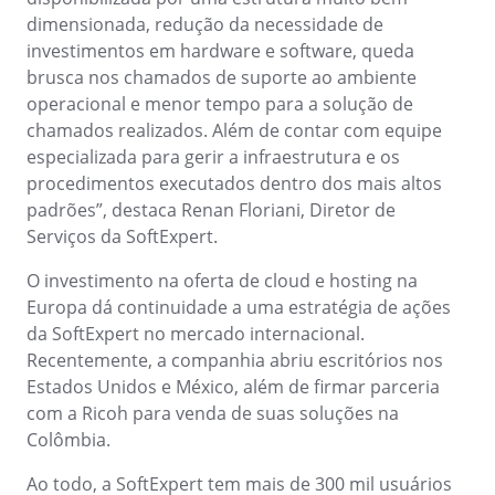
ISO 45001
Storeroom
dimensionada, redução da necessidade de
Supplier
Meeting
investimentos em hardware e software, queda
Supply
brusca nos chamados de suporte ao ambiente
ISO 55000
Time Control
operacional e menor tempo para a solução de
MSA
Agronegócio
chamados realizados. Além de contar com equipe
Alimentos e Bebidas
ISO 13485
especializada para gerir a infraestrutura e os
OKR
Automotivo
procedimentos executados dentro dos mais altos
Energia e Utilidade Pública
padrões”, destaca Renan Floriani, Diretor de
ITIL
Engenharia e Construção
PDM
Serviços da SoftExpert.
Farmacêutica e Ciências da Vida
Manufatura
O investimento na oferta de cloud e hosting na
ISO 14971
Portfolio
Serviços de Saúde
Europa dá continuidade a uma estratégia de ações
Serviços Financeiros
da SoftExpert no mercado internacional.
Protocol
Setor Público
Recentemente, a companhia abriu escritórios nos
Tecnologia
Estados Unidos e México, além de firmar parceria
Transporte e Logística
com a Ricoh para venda de suas soluções na
Request
Aeroespacial e Defesa
Colômbia.
Bens de Consumo
Requirement
Ao todo, a SoftExpert tem mais de 300 mil usuários
Educação