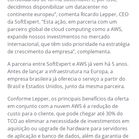
gerenciar seus negócios, categorizados por setores, padrões e
Six Sigma
Performance
decidimos disponibilizar um datacenter no
soluções.
Gestão do Trabalho – CWM
Archive
Educação
Process
continente europeu”, comenta Ricardo Lepper, CEO
Outsourcing
Project
da SoftExpert. “Esta ação, em parceria com um
Conquiste seus objetivos de negócios com suporte especializado
PMBOK
Risk
parceiro global de cloud computing como a AWS,
Mudanças e Inovação - ICM
Asset
Mineração e Metalurgia
personalizado.
Survey
expande nossos investimentos no mercado
Training
internacional, que têm sido prioridade na estratégia
BSC
Outstaffing
Saúde, Segurança e Meio Ambiente – EHSM
BRM
Produtos Químicos
Workflow
de crescimento da empresa”, complementa.
Tenha sucesso no desenvolvimento e assistência dos seus projet
AppBuilder
com o melhor custo benefício.
A parceria entre SoftExpert e AWS já vem há 5 anos.
Capture
Serviços e Consultoria
BPMN
APQP-PPAP
Antes de lançar a infraestrutura na Europa, a
Archive
empresa brasileira já oferecia o serviço a partir do
Problem
Chatbot
Varejo, Atacado e Distribuição
CBOK
Brasil e Estados Unidos, junto da mesma parceira.
Asset
BRM
Conforme Lepper, os principais benefícios da oferta
Competence
Calibration
COBIT
em conjunto com a nuvem AWS é a redução de
Capture
custo para o cliente, que pode chegar até 30% do
Copilot AI
Chatbot
TCO ao eliminar a necessidade de investimentos em
ISO 20000
Competence
aquisição ou upgrade de hardware para servidores
Copilot AI
Customer
de aplicação e banco de dados, além da garantia de