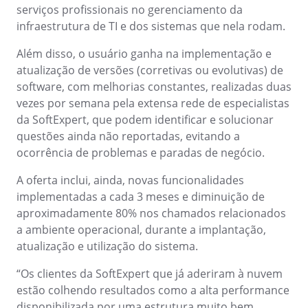
Customer
serviços profissionais no gerenciamento da
ISO 10015
Data Lab
infraestrutura de TI e dos sistemas que nela rodam.
Data Lab
Drive
FMEA
Além disso, o usuário ganha na implementação e
ISO 22301
Drive
Gamification
atualização de versões (corretivas ou evolutivas) de
Incident
software, com melhorias constantes, realizadas duas
ISO 31000
Inspection
vezes por semana pela extensa rede de especialistas
FMEA
Kanban
da SoftExpert, que podem identificar e solucionar
Knowledge Base
questões ainda não reportadas, evitando a
ISO 26000
Gamification
Maintenance
ocorrência de problemas e paradas de negócio.
Meeting
A oferta inclui, ainda, novas funcionalidades
Inspection
ISO 37001
MSA
implementadas a cada 3 meses e diminuição de
OKR
aproximadamente 80% nos chamados relacionados
PDM
Kanban
ISO 15100
a ambiente operacional, durante a implantação,
Portfolio
atualização e utilização do sistema.
Protocol
Knowledge Base
Request
ISO 19011
“Os clientes da SoftExpert que já aderiram à nuvem
Requirement
estão colhendo resultados como a alta performance
Maintenance
SPC
disponibilizada por uma estrutura muito bem