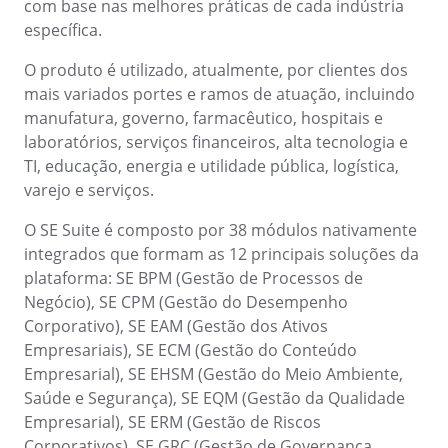
com base nas melhores práticas de cada indústria
SOX
específica.
Consultoria e Implementação
​Automação de Processos
O produto é utilizado, atualmente, por clientes dos
Integração
mais variados portes e ramos de atuação, incluindo
Personalização da Aplicação
manufatura, governo, farmacêutico, hospitais e
Treinamentos
laboratórios, serviços financeiros, alta tecnologia e
Validação de Sistemas Computadorizados
TI, educação, energia e utilidade pública, logística,
Suporte
varejo e serviços.
Outsourcing
Outstaffing
O SE Suite é composto por 38 módulos nativamente
Caso de Sucesso
integrados que formam as 12 principais soluções da
Materiais
plataforma: SE BPM (Gestão de Processos de
Demo corporativa
Negócio), SE CPM (Gestão do Desempenho
Store
Corporativo), SE EAM (Gestão dos Ativos
Blog
Empresariais), SE ECM (Gestão do Conteúdo
Ferramentas
Empresarial), SE EHSM (Gestão do Meio Ambiente,
Notícias
Saúde e Segurança), SE EQM (Gestão da Qualidade
Glossary
Empresarial), SE ERM (Gestão de Riscos
Corporativos), SE GRC (Gestão de Governança,