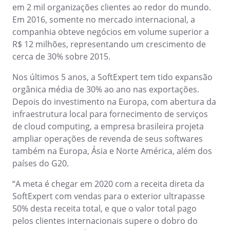
em 2 mil organizações clientes ao redor do mundo.
Mineração e Metalurgia
Em 2016, somente no mercado internacional, a
SPC
Produtos Químicos
companhia obteve negócios em volume superior a
Serviços e Consultoria
R$ 12 milhões, representando um crescimento de
Varejo, Atacado e Distribuição
Storeroom
cerca de 30% sobre 2015.
ISO 9001
ISO 27001
Nos últimos 5 anos, a SoftExpert tem tido expansão
Supplier
IATF 16949
orgânica média de 30% ao ano nas exportações.
ISO 22000
Depois do investimento na Europa, com abertura da
Supply
ISO 42001
infraestrutura local para fornecimento de serviços
ISO 50001
de cloud computing, a empresa brasileira projeta
ISO/IEC 17025
Time Control
ampliar operações de revenda de seus softwares
FSSC 22000
também na Europa, Ásia e Norte América, além dos
COSO
países do G20.
ISO 14001
ISO 15189
“A meta é chegar em 2020 com a receita direta da
Six Sigma
SoftExpert com vendas para o exterior ultrapasse
PMBOK
50% desta receita total, e que o valor total pago
BSC
pelos clientes internacionais supere o dobro do