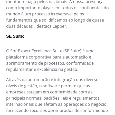
BPMN
montante pago pelos nacionais. A nossa presença
CBOK
como importante player em todos os continentes do
COBIT
mundo é um processo irreversível pelos
ISO 20000
fundamentos que solidificamos ao longo de quase
ISO 10015
duas décadas”, destaca Lepper.
ISO 22301
SE Suite:
ISO 31000
ISO 26000
ISO 37001
O SoftExpert Excellence Suite (SE Suite) é uma
ISO 15100
plataforma corporativa para a automação e
ISO 19011
aprimoramento de processos, conformidade
ISO 45001
regulamentar e excelência na gestão.
ISO 55000
Através da automação e integração dos diversos
ISO 13485
níveis de gestão, o software permite que as
ITIL
empresas estejam em conformidade com as
ISO 14971
principais normas, padrões, leis e regulamentos
FDA 21 CFR Part 11
internacionais que afetam as operações do negócio,
FDA 21 CFR Part 820
fornecendo recursos aprimorados de conformidade
LGPD