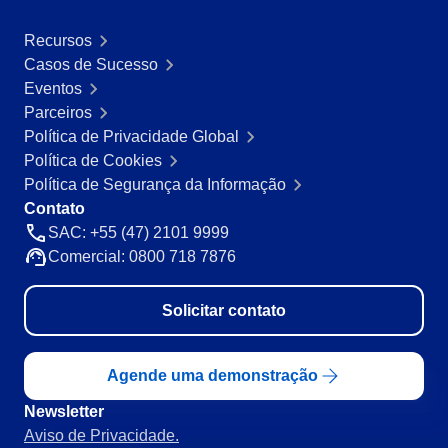
BPMN
CBOK
Recursos
COBIT
Casos de Sucesso
ISO 20000
Eventos
ISO 10015
Parceiros
ISO 22301
Política de Privacidade Global
ISO 31000
Política de Cookies
ISO 26000
Política de Segurança da Informação
ISO 37001
Contato
ISO 15100
SAC: +55 (47) 2101 9999
ISO 19011
Comercial: 0800 718 7876
ISO 45001
ISO 55000
Solicitar contato
ISO 13485
ITIL
ISO 14971
Agende uma demonstração
FDA 21 CFR Part 11
FDA 21 CFR Part 820
Newsletter
LGPD
Aviso de Privacidade.