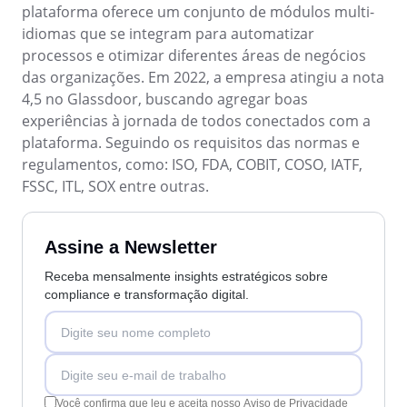
ISO 45001
Storeroom
plataforma oferece um conjunto de módulos multi-
Supplier
idiomas que se integram para automatizar
Meeting
Supply
processos e otimizar diferentes áreas de negócios
ISO 55000
Time Control
das organizações. Em 2022, a empresa atingiu a nota
MSA
Agronegócio
4,5 no Glassdoor, buscando agregar boas
Alimentos e Bebidas
experiências à jornada de todos conectados com a
ISO 13485
OKR
Automotivo
plataforma. Seguindo os requisitos das normas e
Energia e Utilidade Pública
regulamentos, como: ISO, FDA, COBIT, COSO, IATF,
ITIL
Engenharia e Construção
FSSC, ITL, SOX entre outras.
PDM
Farmacêutica e Ciências da Vida
Manufatura
ISO 14971
Portfolio
Assine a Newsletter
Serviços de Saúde
Serviços Financeiros
Receba mensalmente insights estratégicos sobre
Protocol
Setor Público
compliance e transformação digital.
Tecnologia
Transporte e Logística
Request
Aeroespacial e Defesa
Bens de Consumo
Requirement
Educação
Você confirma que leu e aceita nosso
Aviso de Privacidade