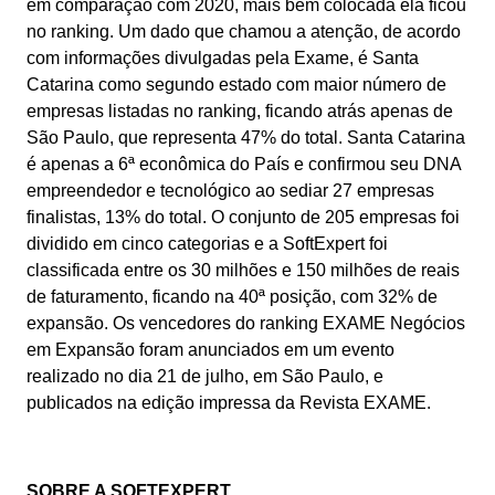
em comparação com 2020, mais bem colocada ela ficou
gerenciar seus negócios, categorizados por setores, padrões e
Six Sigma
Performance
soluções.
no ranking. Um dado que chamou a atenção, de acordo
Gestão do Trabalho – CWM
Archive
Educação
Process
Outsourcing
com informações divulgadas pela Exame, é Santa
Project
Conquiste seus objetivos de negócios com suporte especializado
Catarina como segundo estado com maior número de
PMBOK
Risk
Mudanças e Inovação - ICM
Asset
Mineração e Metalurgia
personalizado.
empresas listadas no ranking, ficando atrás apenas de
Survey
São Paulo, que representa 47% do total. Santa Catarina
Training
BSC
Outstaffing
é apenas a 6ª econômica do País e confirmou seu DNA
Saúde, Segurança e Meio Ambiente – EHSM
BRM
Produtos Químicos
Workflow
Tenha sucesso no desenvolvimento e assistência dos seus projet
empreendedor e tecnológico ao sediar 27 empresas
AppBuilder
com o melhor custo benefício.
finalistas, 13% do total. O conjunto de 205 empresas foi
Capture
Serviços e Consultoria
BPMN
APQP-PPAP
dividido em cinco categorias e a SoftExpert foi
Archive
classificada entre os 30 milhões e 150 milhões de reais
Problem
Chatbot
Varejo, Atacado e Distribuição
de faturamento, ficando na 40ª posição, com 32% de
CBOK
Asset
expansão. Os vencedores do ranking EXAME Negócios
BRM
em Expansão foram anunciados em um evento
Competence
Calibration
COBIT
realizado no dia 21 de julho, em São Paulo, e
Capture
publicados na edição impressa da Revista EXAME.
Copilot AI
Chatbot
ISO 20000
Competence
Copilot AI
Customer
SOBRE A SOFTEXPERT