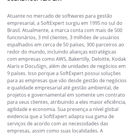
Customer
ISO 10015
Data Lab
Data Lab
Drive
Atuante no mercado de softwares para gestão
FMEA
empresarial, a SoftExpert surgiu em 1995 no sul do
ISO 22301
Drive
Gamification
Brasil. Atualmente, a marca conta com mais de 500
Incident
funcionários, 3 mil clientes, 3 milhões de usuários
ISO 31000
Inspection
espalhados em cerca de 50 países, 300 parceiros ao
FMEA
Kanban
redor do mundo, incluindo alianças estratégicas
Knowledge Base
com empresas como AWS, Bakertilly, Deloitte, Kodak
ISO 26000
Gamification
Maintenance
Alaris e DocuSign, além de unidades de negócios em
Meeting
9 países. Isso porque a SoftExpert possui soluções
Inspection
ISO 37001
MSA
para as empresas que vão desde gestão de negócios
OKR
e qualidade empresarial até gestão ambiental, de
PDM
projetos e governamental em somente um contrato
Kanban
ISO 15100
Portfolio
para seus clientes, atribuindo a eles maior eficiência,
Protocol
agilidade e economia. Sua presença a nível global
Knowledge Base
Request
evidencia que a SoftExpert adapta sua gama de
ISO 19011
Requirement
serviços de acordo com as necessidades das
Maintenance
SPC
empresas, assim como suas localidades. A