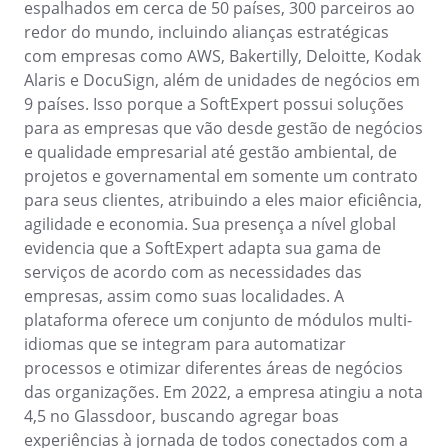
espalhados em cerca de 50 países, 300 parceiros ao
Mineração e Metalurgia
redor do mundo, incluindo alianças estratégicas
SPC
Produtos Químicos
com empresas como AWS, Bakertilly, Deloitte, Kodak
Serviços e Consultoria
Alaris e DocuSign, além de unidades de negócios em
Varejo, Atacado e Distribuição
Storeroom
9 países. Isso porque a SoftExpert possui soluções
ISO 9001
para as empresas que vão desde gestão de negócios
ISO 27001
e qualidade empresarial até gestão ambiental, de
Supplier
IATF 16949
projetos e governamental em somente um contrato
ISO 22000
para seus clientes, atribuindo a eles maior eficiência,
Supply
ISO 42001
agilidade e economia. Sua presença a nível global
ISO 50001
evidencia que a SoftExpert adapta sua gama de
ISO/IEC 17025
Time Control
serviços de acordo com as necessidades das
FSSC 22000
empresas, assim como suas localidades. A
COSO
plataforma oferece um conjunto de módulos multi-
ISO 14001
idiomas que se integram para automatizar
ISO 15189
processos e otimizar diferentes áreas de negócios
Six Sigma
das organizações. Em 2022, a empresa atingiu a nota
PMBOK
4,5 no Glassdoor, buscando agregar boas
BSC
experiências à jornada de todos conectados com a