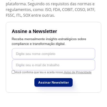
BPMN
plataforma. Seguindo os requisitos das normas e
CBOK
regulamentos, como: ISO, FDA, COBIT, COSO, IATF,
COBIT
FSSC, ITL, SOX entre outras.
ISO 20000
ISO 10015
ISO 22301
Assine a Newsletter
ISO 31000
Receba mensalmente insights estratégicos sobre
ISO 26000
compliance e transformação digital.
ISO 37001
ISO 15100
ISO 19011
ISO 45001
ISO 55000
Você confirma que leu e aceita nosso
Aviso de Privacidade
ISO 13485
ITIL
Assinar Newsletter
ISO 14971
FDA 21 CFR Part 11
FDA 21 CFR Part 820
LGPD