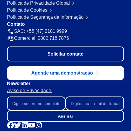
Política de Privacidade Global
Mineração e Metalurgia
Política de Cookies
SPC
Produtos Químicos
Política de Segurança da Informação
Serviços e Consultoria
Contato
Varejo, Atacado e Distribuição
Storeroom
SAC: +55 (47) 2101 9999
ISO 9001
Comercial: 0800 718 7876
ISO 27001
Supplier
IATF 16949
Solicitar contato
ISO 22000
Supply
ISO 42001
ISO 50001
Agende uma demonstração
ISO/IEC 17025
Time Control
FSSC 22000
Newsletter
COSO
Aviso de Privacidade.
ISO 14001
ISO 15189
Six Sigma
Assinar
PMBOK
BSC