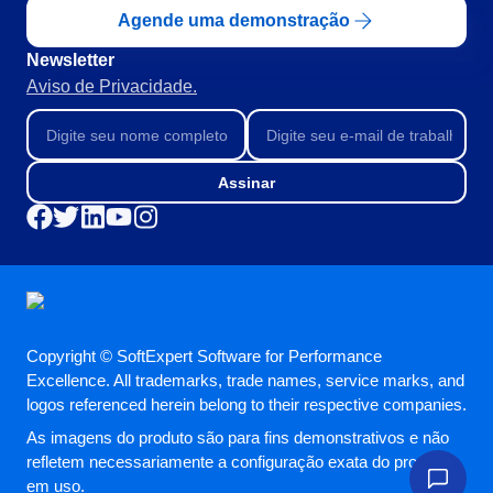
BPMN
Agende uma demonstração
CBOK
COBIT
Newsletter
ISO 20000
Aviso de Privacidade.
ISO 10015
ISO 22301
ISO 31000
Assinar
ISO 26000
ISO 37001
ISO 15100
ISO 19011
ISO 45001
ISO 55000
ISO 13485
Copyright © SoftExpert Software for Performance
ITIL
Excellence. All trademarks, trade names, service marks, and
ISO 14971
logos referenced herein belong to their respective companies.
FDA 21 CFR Part 11
As imagens do produto são para fins demonstrativos e não
FDA 21 CFR Part 820
refletem necessariamente a configuração exata do produto
LGPD
em uso.