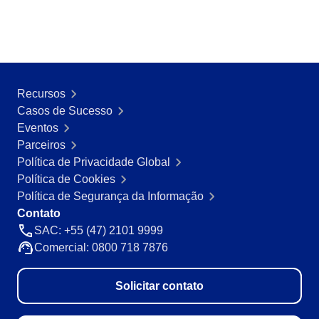
Mineração e Metalurgia
SPC
Produtos Químicos
Serviços e Consultoria
Varejo, Atacado e Distribuição
Storeroom
ISO 9001
Recursos
ISO 27001
Supplier
Casos de Sucesso
IATF 16949
Eventos
ISO 22000
Parceiros
Supply
ISO 42001
Política de Privacidade Global
ISO 50001
Política de Cookies
ISO/IEC 17025
Time Control
Política de Segurança da Informação
FSSC 22000
Contato
COSO
SAC: +55 (47) 2101 9999
ISO 14001
Comercial: 0800 718 7876
ISO 15189
Six Sigma
Solicitar contato
PMBOK
BSC