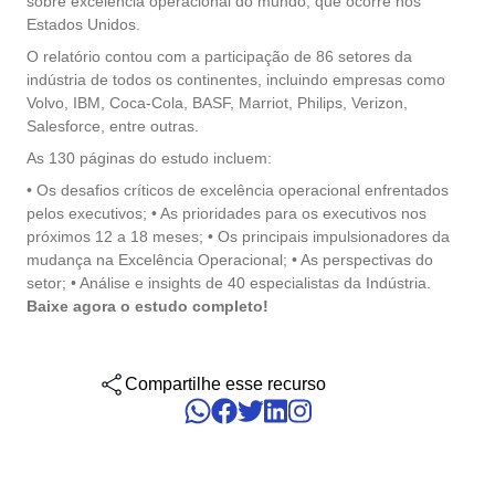
sobre excelência operacional do mundo, que ocorre nos
gerenciar seus negócios, categorizados por setores, padrões e
Six Sigma
Performance
Estados Unidos.
soluções.
Gestão do Trabalho – CWM
Archive
Educação
Process
O relatório contou com a participação de 86 setores da
Outsourcing
Project
indústria de todos os continentes, incluindo empresas como
Conquiste seus objetivos de negócios com suporte especializado
PMBOK
Risk
Volvo, IBM, Coca-Cola, BASF, Marriot, Philips, Verizon,
Mudanças e Inovação - ICM
Asset
Mineração e Metalurgia
personalizado.
Survey
Salesforce, entre outras.
Training
As 130 páginas do estudo incluem:
BSC
Outstaffing
Saúde, Segurança e Meio Ambiente – EHSM
BRM
Produtos Químicos
Workflow
Tenha sucesso no desenvolvimento e assistência dos seus projet
• Os desafios críticos de excelência operacional enfrentados
AppBuilder
com o melhor custo benefício.
pelos executivos; • As prioridades para os executivos nos
Capture
Serviços e Consultoria
BPMN
APQP-PPAP
próximos 12 a 18 meses; • Os principais impulsionadores da
Archive
mudança na Excelência Operacional; • As perspectivas do
setor; • Análise e insights de 40 especialistas da Indústria.
Problem
Chatbot
Varejo, Atacado e Distribuição
CBOK
Baixe agora o estudo completo!
Asset
BRM
Competence
Calibration
COBIT
Compartilhe esse recurso
Capture
Copilot AI
Chatbot
ISO 20000
Competence
Copilot AI
Customer