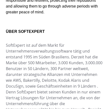
responsible and resilient, protecting their reputations
Customer
ISO 20000
and allowing them to go through adverse periods with
Data Lab
Data Lab
greater peace of mind.
Drive
FMEA
ISO 22301
Drive
Gamification
Incident
ÜBER SOFTEXPERT
ISO 31000
Inspection
FMEA
Kanban
SoftExpert ist auf dem Markt für
Knowledge Base
ISO 26000
Gamification
Unternehmensverwaltungssoftware tätig und
Maintenance
entstand 1995 im Süden Brasiliens. Derzeit hat die
Meeting
Marke über 500 Mitarbeiter, 3.000 Kunden, 3.000.000
Inspection
ISO 37001
MSA
Benutzer in 50 Ländern, 300 Partner weltweit,
OKR
darunter strategische Allianzen mit Unternehmen
PDM
Kanban
wie AWS, Bakertilly, Deloitte, Kodak Alaris und
COBIT
Portfolio
DocuSign, sowie Geschäftseinheiten in 9 Ländern .
Protocol
Knowledge Base
Denn SoftExpert bietet seinen Kunden in nur einem
Request
ISO 14971
Vertrag Lösungen für Unternehmen an, die von der
Requirement
Unternehmensführung über die
Maintenance
SPC