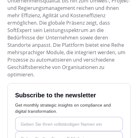
Unternehmensqualität bis hin zum Umwelt-, Projekt-
ISO 45001
Storeroom
und Regierungsmanagement reichen und ihnen
Supplier
Meeting
mehr Effizienz, Agilität und Kosteneffizienz
Supply
BPMN
ermöglichen. Die globale Präsenz zeigt, dass
Time Control
MSA
SoftExpert sein Leistungsspektrum an die
Agrarindustrie
Bedürfnisse der Unternehmen sowie deren
Automobil
CBOK
Standorte anpasst. Die Plattform bietet eine Reihe
OKR
Bergbau und Metallurgie
mehrsprachiger Module, die integriert werden, um
Bildung
Prozesse zu automatisieren und verschiedene
ISO 55000
Chemikalien
PDM
Geschäftsbereiche von Organisationen zu
Dienstleistungen und Beratung
optimieren.
Einzelhandel, Großhandel und Vertrieb
ISO 19011
Portfolio
Energie und öffentliche Versorgungsunternehmen
Finanzdienstleistungen
Subscribe to the newsletter
Protocol
Gesundheitswesen
Get monthly strategic insights on compliance and
Fertigung
digital transformation.
Ingenieur- und Bauwesen
Request
Konsumgüter
Lebensmittel und Getränke
Requirement
Luft- und Raumfahrt und Verteidigung