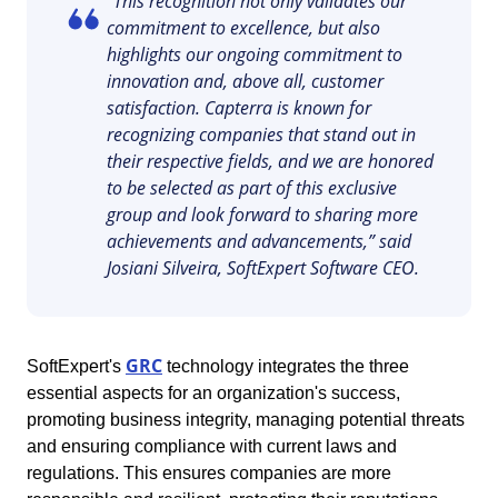
“This recognition not only validates our
Six Sigma
Performance
Erreichen Sie regulatorische Compliance und Kosteneffizienz:
commitment to excellence, but also
Management von Unternehmensdienstleistungen -
Archive
Luft- und Raumfahrt und Verteidigung
SoftExperts Validierungsdienste für elektronische Systeme.
Process
highlights our ongoing commitment to
ESM
Project
innovation and, above all, customer
PMBOK
Risk
satisfaction. Capterra is known for
Menschliche Entwicklung - HDM
Asset
Öffentlicher Sektor
Survey
recognizing companies that stand out in
Training
their respective fields, and we are honored
BSC
Veränderungen und Innovation - ICM
BRM
Pharma und Biowissenschaften
Workflow
to be selected as part of this exclusive
AppBuilder
group and look forward to sharing more
Chatbot
Technologie
ISO 13485
APQP-PPAP
achievements and advancements,” said
Problem
Josiani Silveira, SoftExpert Software CEO.
Archive
Copilot AI
Transport und Logistik
ISO 10015
Asset
BRM
Capture
GRC
SoftExpert's
technology integrates the three
Calibration
AS9100
essential aspects for an organization's success,
Chatbot
Competence
promoting business integrity, managing potential threats
Copilot AI
ITIL
and ensuring compliance with current laws and
Capture
regulations. This ensures companies are more
Competence
Customer