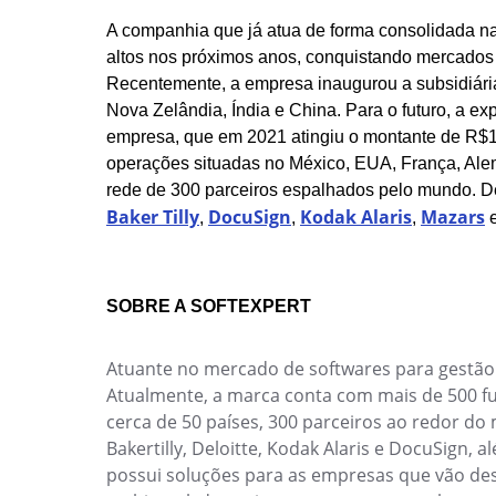
Crie regras personalizadas, integre eventos e
Reduza riscos, melhore processos e atenda
Performance
A companhia que já atua de forma consolidada na
de forma eficiente e segura.
ambientais e de segurança com eficiência.
Process
altos nos próximos anos, conquistando mercados 
Project
Recentemente, a empresa inaugurou a subsidiária 
Chatbot
Risk
Nova Zelândia, Índia e China. Para o futuro, a ex
Centralize solicitações, obtenha respostas ime
Survey
empresa, que em 2021 atingiu o montante de R$1
processos de forma simples e rápida
Training
operações situadas no México, EUA, França, Alem
Workflow
rede de 300 parceiros espalhados pelo mundo. D
Copilot AI
AppBuilder
Baker Tilly
DocuSign
Kodak Alaris
Mazars
,
,
,
Conte com o assistente de Inteligência Artifici
APQP-PPAP
que potencializa sua produtividade.
Archive
Problem
SOBRE A SOFTEXPERT
Data Lab
Asset
Extraia padrões, preveja KPIs e impulsione se
BRM
Calibration
Atuante no mercado de softwares para gestão e
Capture
Atualmente, a marca conta com mais de 500 fun
FMEA
Chatbot
cerca de 50 países, 300 parceiros ao redor d
Identifique de forma proavita riscos com análi
Competence
Bakertilly, Deloitte, Kodak Alaris e DocuSign,
de falha (FMEA)
Copilot AI
possui soluções para as empresas que vão des