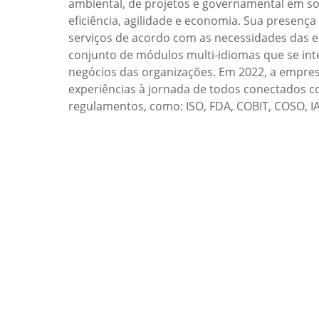
Customer
ambiental, de projetos e governamental em so
Inspection
Data Lab
eficiência, agilidade e economia. Sua presença
Melhore a qualidade com inspeções otimizada
Drive
serviços de acordo com as necessidades das e
e produto final.
FMEA
conjunto de módulos multi-idiomas que se int
Gamification
negócios das organizações. Em 2022, a empres
Knowledge Base
Incident
experiências à jornada de todos conectados c
Tenha artigos organizados com revisão, seg
Inspection
regulamentos, como: ISO, FDA, COBIT, COSO, IAT
robusta para solução imediata.
Kanban
Knowledge Base
Meeting
Maintenance
Estruture e gerencie reuniões com agenda, ata
Meeting
rastreamento preciso e rigoroso.
MSA
OKR
OKR
PDM
Gerencie OKRs com colaboração remota, tra
Portfolio
agilidade.
Protocol
Request
Portfolio
Requirement
Priorize projetos, otimize recursos e direcion
SPC