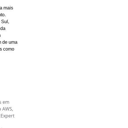
o de documentos e
da mais
to.
 Sul,
 da
 completa de competências e
m
ém de uma
is como
tralizados e prontos para usar
rquivos na nuvem sem
os em
o AWS,
 e desenvolvimento contínuo
tExpert