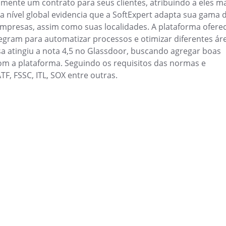
mente um contrato para seus clientes, atribuindo a eles m
Kanban
 a nível global evidencia que a SoftExpert adapta sua gama 
s de matérias-primas
Visualize tarefas, priorize e colabore
mpresas, assim como suas localidades. A plataforma ofere
clara.
egram para automatizar processos e otimizar diferentes ár
a atingiu a nota 4,5 no Glassdoor, buscando agregar boas
Maintenance
om a plataforma. Seguindo os requisitos das normas e
urança e busca
Planeje e execute manutenções preve
F, FSSC, ITL, SOX entre outras.
preditivas integradas e com controle 
MSA
s digitais e
Monitore sistemas de medição com c
confiáveis.
PDM
nsparência e
Centralize e otimize o gerenciament
Protocol
e sua visão
Controle protocolos digitais e físicos 