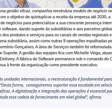
forma.
conformidade e desempenho
integrados.&nbsp;</p>
com métricas claras de desempenho
qualidade e riscos.
projetos, com o melhor custo benefício.
VEJA MAIS INDÚSTRIAS
M
Gestão da Qualidade - QMS
uma gestão eficaz, companhia reestrutura modelo de negócio 
e
Sistema de gestão da qualidade co
 GRC
Processos de Negócio – BPM
EHS (Environment, Health & S
Survey
Setor Público
ISO 26000
ISO 37001
om o objetivo de quintuplicar a receita da empresa até 2030, a
uma só
melhoria contínua, conformidade 
nidades e controles.
 em um único GRC
rviços, ativos e
astreabilidade
Gestão de processos com inteligênci
<p>Gestão integrada de riscos, con
Crie questionários inteligentes e din
Modernize a gestão pública com efic
de negócios para potencializar a sua crescente presença intern
ilidade
sustentabilidade.</p>
de respostas.
serviços de qualidade ao cidadão.
software, dando suporte às subsidiárias e aos parceiros globai
ISO 55000
ISO 13485
 dos produtos e serviços para os canais de vendas regionais e 
Projetos e Portfólios - PPM
Riscos Empresariais - ERM
Workflow
 uma subsidiária, assim como outras 9 operações espalhadas p
ilidade
Planeje projetos com precisão, exe
 completos com
role atividades,
Mitigue riscos, otimize recursos ope
Simplifique fluxos low-code, gerand
ermínio Gonçalves. A área de Serviços também foi reformulada
controle atividades, atendendo às 
crescimento sólido
contínua.
do PMBOK.
 e Suporte. A gestão das equipes fica com Michelle Veiga, atu
Delivery. A fábrica de Software permanece sob o comando do
LM
Gestão de Serviços Corporati
APQP-PPAP
inua à frente da organização como presidente executivo.
s intuitivas e
ade e conformidade
Registre e acompanhe a resolução d
Acompanhe cada fase do APQP e g
de TI, de maneira centralizada.
completa sem surpresas.
às unidades internacionais, a reestruturação é fundamental par
 “Desta forma, conseguiremos suportar essa escalada em veloc
Mudanças e Inovação - ICM
Asset
caz. A digitalização e integração das operações é essencial pa
forma inteligente e
le prazos com clareza
Gerencie processos de mudança, tr
Reduza falhas, aumente a vida útil 
oda esse cadeia de fornecimento em nível global”, afirma.
resultados que impulsionam a inovaç
controle, centralizado.
 – EHSM
Capture