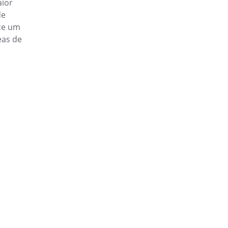
aior
de
 de forma contínua, ágil e
ce um
eas de
ntivas, corretivas e
total.
oleta de dados e análises
o de dados do produto.
com visibilidade total.