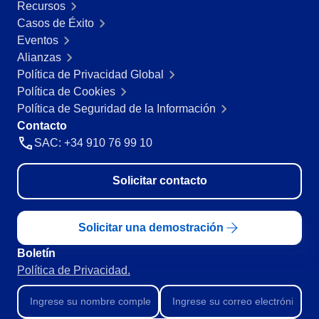
Recursos
Minería y Metales
Casos de Éxito
SPC
Productos Químicos
Eventos
Servicios y Consultoría
Alianzas
Venta minorista, mayorista y distribución
Storeroom
Política de Privacidad Global
FDA 21 CFR Part 11
Política de Cookies
SOX
Supplier
Política de Seguridad de la Información
RGPD
Contacto
FDA 21 CFR Part 820
SAC: +34 910 76 99 10
Supply
ISO 9001
ISO 27001
Solicitar contacto
IATF 16949
Time Control
ISO 22000
ISO 42001
Solicitar una demostración
ISO 50001
ISO/IEC 17025
Boletín
FSSC 22000
Política de Privacidad.
COSO
ISO 14001